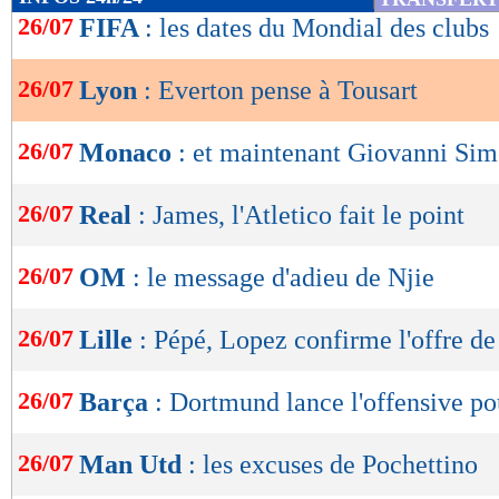
de
26/07
FIFA
: les dates du Mondial des clubs
lecture
26/07
Lyon
: Everton pense à Tousart
OK
26/07
Monaco
: et maintenant Giovanni Si
26/07
Real
: James, l'Atletico fait le point
26/07
OM
: le message d'adieu de Njie
26/07
Lille
: Pépé, Lopez confirme l'offre d
26/07
Barça
: Dortmund lance l'offensive 
26/07
Man Utd
: les excuses de Pochettino