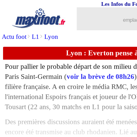
Les Infos du F
26/07
Inter
: Miranda s'en va (officiel)
emplac
26/07
Real
: Zidane ne veut toujours pas de
>
>
Actu foot
L1
Lyon
26/07
Lyon
: Sylvinho annonce l'objectif de 
Lyon : Everton pense 
26/07
Amical
: la Juve concède un nul
Pour pallier le probable départ de son milieu 
26/07
Bordeaux
: le Torino veut aussi Kama
Paris Saint-Germain (
voir la brève de 08h26
)
filière française. A en croire le média RMC, le
26/07
Inter
: priorité Dzeko pour Conte
l'international Espoirs français et joueur de 
Tousart
(22 ans, 30 matchs en L1 pour la sai
26/07
OM
: Chabrolle a marqué des points
Des premières discussions auraient été menées
26/07
Real
: Vallejo vers un prêt à Wolverh
encore été transmise au club rhodanien. Lié 