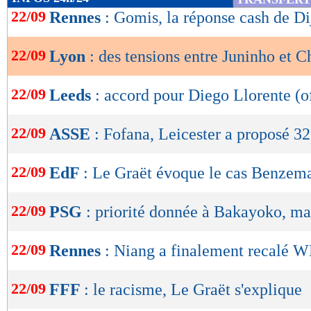
de
22/09
Rennes
: Gomis, la réponse cash de D
lecture
22/09
Lyon
: des tensions entre Juninho et 
OK
22/09
Leeds
: accord pour Diego Llorente (of
22/09
ASSE
: Fofana, Leicester a proposé 3
22/09
EdF
: Le Graët évoque le cas Benzem
22/09
PSG
: priorité donnée à Bakayoko, mai
22/09
Rennes
: Niang a finalement recalé 
22/09
FFF
: le racisme, Le Graët s'explique