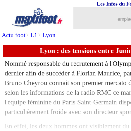
Les Infos du F
emplac
>
>
Actu foot
L1
Lyon
Lyon : des tensions entre Jun
Nommé responsable du recrutement à l'Olymp
dernier afin de succèder à Florian Maurice, pa
Bruno Cheyrou connait son premier mercato d'
selon les informations de la radio RMC ce mard
l'équipe féminine du Paris Saint-Germain disp
particulièrement froide avec son directeur spor
...
brèves d'AUJOURD'HUI (10 août 202
En effet, les deux hommes ont visiblement d