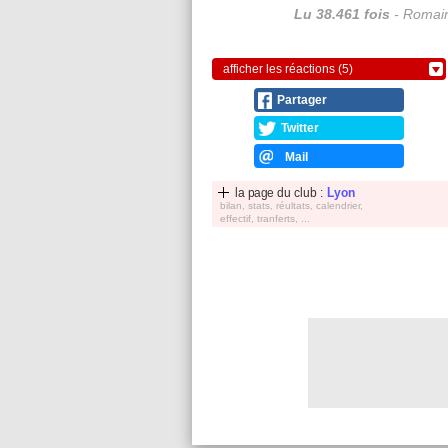
Lu 38.461 fois
- Romain
afficher les réactions (5)
Partager
Twitter
Mail
la page du club :
Lyon
bilan, stats, réultats, calendrier,
effectif, tranferts, ...