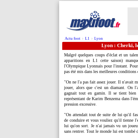
Actu foot
L1
Lyon
>
>
Lyon : Cherki, l
Malgré quelques coups d'éclat et un talen
apparitions en L1 cette saison) manqu
l'Olympique Lyonnais pour l'instant. Pour 
pas été mis dans les meilleures conditions 
"On ne l'a pas fait assez jouer. Il n'avait
jouer, alors que c'est un diamant. On l
gagnait tout en gamin. Il se tient bien
représentant de Karim Benzema dans l'émi
pression excessive.
"On attendait tout de suite de lui qu'il f
de conduire et vous vouliez qu'il tienne l'é
lui qu'on sort. Je n'ai jamais vu un joueu
sans rentrer. Tout le monde lui est tombé d