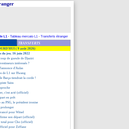
tranger
de L1
-
Tableau mercato L1
-
Transferts étranger
TRANSFERTS
OURD'HUI ( 9 août 2026)
s du jeu. 16 juin 2022
 coup de gueule de Djaziri
nvestisseurs intéressés ?
 l'annonce d'Aulas
ubs de L1 sur Hwang
le Barça tiendrait la corde !
 piste Saiss
approche
er, c'est acté (officiel)
epart en prêt
 au PSG, le président ironise
a prolonger
devancé pour Witsel
firme son départ (officiel)
 total pour Cho (officiel)
 officiel pour Zeffane