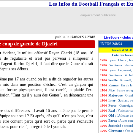
Les Infos du Football Français et E
emplacement publicitaire
publié le
15/06/2022 à 23h07
LiveScore
-
clubs 
e coup de gueule de Djaziri
INFOS 24h/24
brèves d'AUJ
...
t évident, le milieu offensif Rayan Cherki (18 ans, 16
Liste des brève
...
e de régularité et n'est pas parvenu à s'imposer à
Lyon
: Cherki, le
15/06
l'agent Karim Djaziri, il faut dire que le Gone n'aurait
Bordeaux
: des i
15/06
depuis ses débuts.
Lyon
: Lepenant,
15/06
Bordeaux
: 4 cl
15/06
 même pas 17 ans quand on lui a dit de regarder les autres
Séville
: Koundé, 
15/06
'a mis dans une position d'échec. C'est un garçon qui
Rennes
: fin de la
15/06
 en forme physiquement, il est carré", a plaidé l'ex-
Nice
: Favre se r
15/06
ssion "Tant qu'il y aura des Gones", en dénonçant une
Majorque
: Greni
15/06
Inter
: Satriano r
15/06
Porto
: Conceiçao
15/06
asse des différences. Il avait 16 ans, même pas le permis
Real
: Vinicius v
15/06
quipe tout seul ? Et après, dès qu'il n'est pas bon, c'est
OM
: l'Atletico 
15/06
Barça
: Alves con
r être content parce qu'il sort ou parce qu'il s'échauffe
15/06
Sociedad
: accord
15/06
essus pour rien", a regretté le Lyonnais.
Clermont
: c'est
15/06