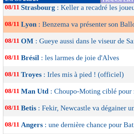
de
08/11
Strasbourg
: Keller a recadré les joue
lecture
08/11
Lyon
: Benzema va présenter son Ball
OK
08/11
OM
: Gueye aussi dans le viseur de S
08/11
Brésil
: les larmes de joie d'Alves
08/11
Troyes
: Irles mis à pied ! (officiel)
08/11
Man Utd
: Choupo-Moting ciblé pour
08/11
Betis
: Fekir, Newcastle va dégainer un
08/11
Angers
: une dernière chance pour Bat