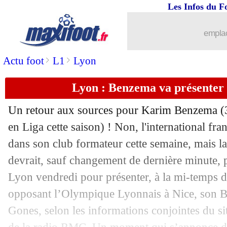
Les Infos du F
08/11
Lyon
: deux recrues souhaitées par Bl
emplac
08/11
Belgique
: Lukaku, Martinez dans le d
>
>
Actu foot
L1
Lyon
08/11
UEFA
: un communiqué contre la Sup
Lyon : Benzema va présenter 
08/11
Real
: Liverpool, Ancelotti attend du 
Un retour aux sources pour Karim Benzema (3
08/11
Man City
: le Barça n'a pas oublié La
en Liga cette saison) ! Non, l'international fra
dans son club formateur cette semaine, mais l
08/11
Brésil
: Tite justifie le choix Dani Alv
devrait, sauf changement de dernière minute, 
Lyon vendredi pour présenter, à la mi-temps d
08/11
Man City
: Guardiola et son respect p
opposant l’Olympique Lyonnais à Nice, son B
Gones, selon les informations conjointes du s
08/11
CdM 2022
: Sampaoli dézingue le cho