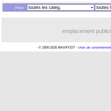
...
Liste des brèves du lun. 12 janvier 20
Filtrer :
emplacement publici
- © 2000-2026 MAXIFOOT -
choix de consentemen