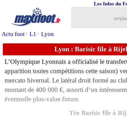
Les Infos du F
14/01
Milan
: déjà un coup dur pour Füllkru
emplac
14/01
OM
: la stat' qui fait mal... au SM Cae
>
>
Actu foot
L1
Lyon
14/01
Atletico
: Griezmann, une piste au Me
Lyon : Barisic file à Rijek
14/01
EdF
: Pogba "résigné" ?
L’Olympique Lyonnais a officialisé le transfe
14/01
Angers
: Chérif d'accord avec Crystal 
apparition toutes compétitions cette saison) v
mercato hivernal. Le latéral droit formé au cl
14/01
OM
: Pavard veut succéder au PSG e
montant de 400 000 €, assorti d’un intéresse
éventuelle plus-value future.
14/01
OM
: le brassard, Medina conforte Ba
Téo Barisic file à Ri
14/01
Aston Villa
: Malen va signer à la Ro