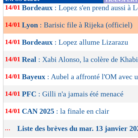
de
14/01
Bordeaux
: Lopez s'en prend aussi à 
lecture
14/01
Lyon
: Barisic file à Rijeka (officiel)
OK
14/01
Bordeaux
: Lopez allume Lizarazu
14/01
Real
: Xabi Alonso, la colère de Khab
14/01
Bayeux
: Aubel a affronté l'OM avec u
14/01
PFC
: Gilli n'a jamais été menacé
14/01
CAN 2025
: la finale en clair
...
Liste des brèves du mar. 13 janvier 20
Lu 6.083 fois
- Youcef Touaitia 