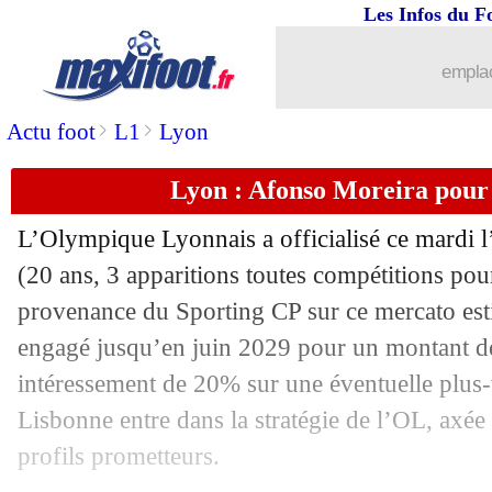
Les Infos du F
emplac
>
>
Actu foot
L1
Lyon
Lyon : Afonso Moreira pour 
L’Olympique Lyonnais a officialisé ce mardi 
(20 ans, 3 apparitions toutes compétitions po
provenance du Sporting CP sur ce mercato estiv
...
brèves d'AUJOURD'HUI ( 7 août 202
engagé jusqu’en juin 2029 pour un montant de
intéressement de 20% sur une éventuelle plus-
...
Liste des brèves du mer. 23 juillet 202
Lisbonne entre dans la stratégie de l’OL, axée 
profils prometteurs.
22/07
Euro (f)
: nouvelle finale pour l'Angle