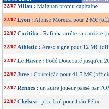
de
22/07
Milan
: Maignan promu capitaine
lecture
22/07
Lyon
: Afonso Moreira pour 2 M€ (offi
OK
22/07
Coritiba
: Rafinha arrête sa carrière (o
22/07
Athletic
: Areso signe pour 12 M€ (off
22/07
Le Havre
: Fodé Doucouré jusqu'en 20
22/07
Juve
: Conceição pour 41,5 M€ (offici
22/07
Rennes
: un autre joueur passé par l'O
22/07
Chelsea
: prix fixé pour João Félix