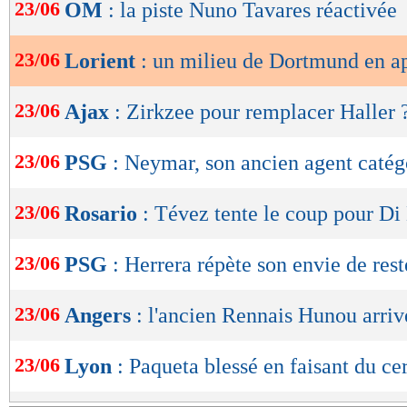
de
23/06
OM
: la piste Nuno Tavares réactivée
lecture
23/06
Lorient
: un milieu de Dortmund en a
OK
23/06
Ajax
: Zirkzee pour remplacer Haller 
23/06
PSG
: Neymar, son ancien agent catég
23/06
Rosario
: Tévez tente le coup pour Di
23/06
PSG
: Herrera répète son envie de rest
23/06
Angers
: l'ancien Rennais Hunou arriv
23/06
Lyon
: Paqueta blessé en faisant du ce