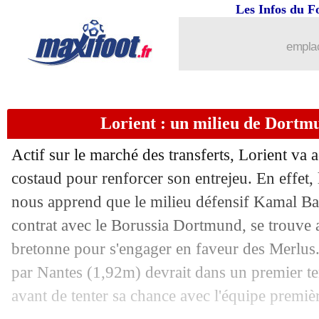
23/06
Real
: Zidane n'est pas surpris par Be
Les Infos du F
23/06
ASSE
: incidents contre l'AJA, la LFP 
emplac
23/06
DNCG
: ça passe pour l'OM
Lorient : un milieu de Dortm
23/06
Juve
: Pogba, c'est confirmé
Actif sur le marché des transferts, Lorient va a
23/06
Dortmund
: Haller, c'est bouclé
costaud pour renforcer son entrejeu. En effet, 
nous apprend que le milieu défensif Kamal Baf
23/06
CdM
: une liste de 26 joueurs au Qata
contrat avec le Borussia Dortmund, se trouve a
23/06
Francfort
: Hinteregger dit stop à 29 a
bretonne pour s'engager en faveur des Merlus.
par Nantes (1,92m) devrait dans un premier te
23/06
Rennes
: un an de plus pour Ugochukw
avant de tenter sa chance avec l'équipe premiè