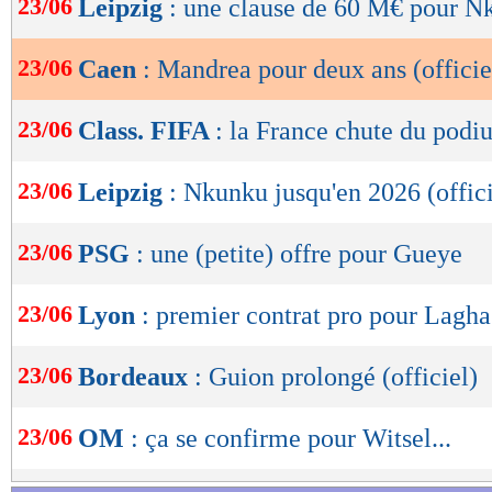
23/06
Leipzig
: une clause de 60 M€ pour N
de
lecture
23/06
Caen
: Mandrea pour deux ans (officie
OK
23/06
Class. FIFA
: la France chute du podi
23/06
Leipzig
: Nkunku jusqu'en 2026 (offici
23/06
PSG
: une (petite) offre pour Gueye
23/06
Lyon
: premier contrat pro pour Lagha 
23/06
Bordeaux
: Guion prolongé (officiel)
23/06
OM
: ça se confirme pour Witsel...
Lu 7.126 fois
- Youcef Touaitia 