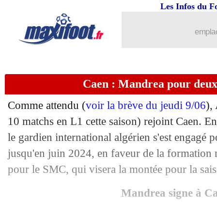
23/06
PSG
: Campos pourrait mettre en place
Les Infos du F
23/06
Reims
: Brighton débarque pour Mune
emplac
23/06
Barça
: Suarez pas chaud pour revenir
Caen : Mandrea pour deux a
23/06
Barça
: Lewandowski, une nouvelle of
Comme attendu (
voir la brève du jeudi 9/06
),
23/06
OM
: la piste Nuno Tavares réactivée
10 matchs en L1 cette saison) rejoint Caen. En
le gardien international algérien s'est engagé 
23/06
Lorient
: un milieu de Dortmund en a
jusqu'en juin 2024, en faveur de la formation
23/06
Ajax
: Zirkzee pour remplacer Haller 
pour le SMC, qui visera la montée pour la sais
Mandrea signe à C
23/06
PSG
: Neymar, son ancien agent catég