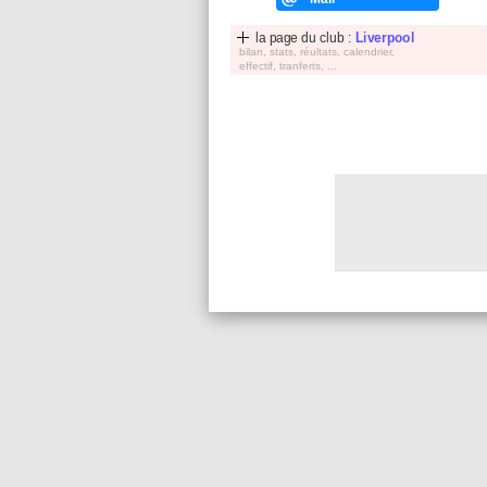
la page du club :
Liverpool
bilan, stats, réultats, calendrier,
effectif, tranferts, ...