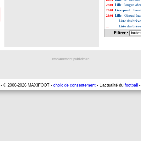
Lille
: longue abs
23/01
Liverpool
: Konat
23/01
Lille
: Giroud égal
23/01
Liste des brèv
...
Liste des brèv
...
Filtrer :
emplacement publicitaire
- © 2000-2026 MAXIFOOT -
choix de consentement
- L'actualité du
football
-