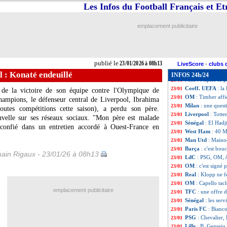
Chelsea
: Palmer,
23/01
Les Infos du Football Français et E
Lyon
: Tagliafico
23/01
Inter
: Zanetti 
23/01
emplacement publicitaire
Leipzig
: ça se 
23/01
OM
: c'est fait p
23/01
OM
: Aguerd touj
23/01
Rennes
: les ambi
23/01
publié le
23/01/2026 à 08h13
LdC
: qui sont le
23/01
LiveScore
-
clubs 
OM
: Pavard, la 
23/01
 : Konaté endeuillé
INFOS 24h/24
Nice
: Naples se 
23/01
Coeff. UEFA
: la
23/01
s de la victoire de son équipe contre l'Olympique de
OM
: Timber affi
23/01
hampions, le défenseur central de Liverpool, Ibrahima
Milan
: une ques
23/01
tes compétitions cette saison), a perdu son père.
Liverpool
: Tott
23/01
ouvelle sur ses réseaux sociaux. "Mon père est malade
Sénégal
: El Had
23/01
 confié dans un entretien accordé à Ouest-France en
West Ham
: 40 M
23/01
Man Utd
: Maino
23/01
Barça
: c'est bou
23/01
ain Rigaux - 23/01/26 à 08h13
LdC
: PSG, OM, A
23/01
OM
: c'est signé
23/01
Real
: Klopp ne f
23/01
OM
: Capello tac
23/01
emplacement publicitaire
TFC
: une offre 
23/01
Sénégal
: les serv
23/01
Paris FC
: Bianco
23/01
PSG
: Chevalier
23/01
Lille
: B. Genesio 
23/01