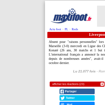
Actu foot
PL
Reds
>
>
Liverpool
Absent pour "raisons personnelles" lor
Marseille (3-0) mercredi en Ligue des C
Konaté
(26 ans, 30 matchs et 1 but tou
L'international français a annoncé la n
depuis de nombreuses années", avait-il
octobre dernier.
Lu 21.077 fois
- Rom
afficher les réactions (23)
Partager
Twitter
Mail