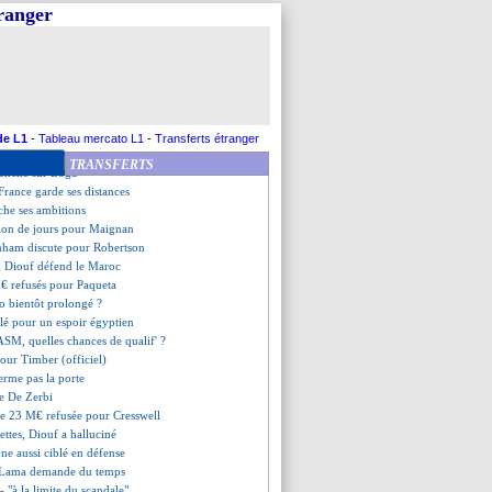
 Rosenior ferme la porte
tranger
 absent un mois
rend hommage à Mourinho
complique pour Diomande
our Nwaneri (officiel)
ours incertain contre Lens
tions de Lepaul
s favoris pour le Top 8 ?
de L1
-
Tableau mercato L1
-
Transferts étranger
mise au point de De Zerbi
TRANSFERTS
penche sur Boga
 France garde ses distances
che ses ambitions
tion de jours pour Maignan
enham discute pour Robertson
ji Diouf défend le Maroc
€ refusés pour Paqueta
o bientôt prolongé ?
clé pour un espoir égyptien
SM, quelles chances de qualif' ?
 pour Timber (officiel)
erme pas la porte
le De Zerbi
de 23 M€ refusée pour Cresswell
iettes, Diouf a halluciné
ne aussi ciblé en défense
, Lama demande du temps
- "à la limite du scandale"