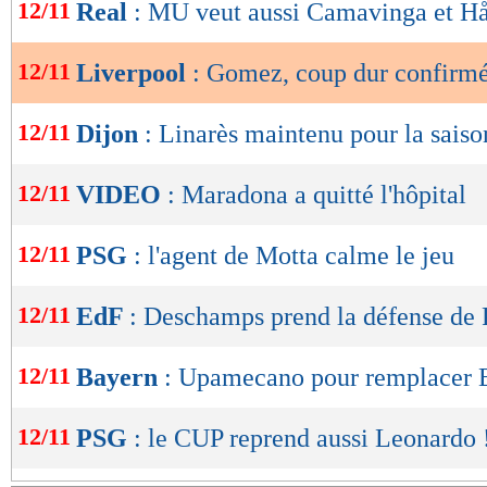
de
12/11
Real
: MU veut aussi Camavinga et H
lecture
12/11
Liverpool
: Gomez, coup dur confirmé
OK
12/11
Dijon
: Linarès maintenu pour la saiso
12/11
VIDEO
: Maradona a quitté l'hôpital
12/11
PSG
: l'agent de Motta calme le jeu
12/11
EdF
: Deschamps prend la défense de
12/11
Bayern
: Upamecano pour remplacer 
12/11
PSG
: le CUP reprend aussi Leonardo 