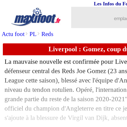
12/11
Valence
: gros coup dur pour Cillessen
Les Infos du F
12/11
Divers
: Alex Song signe à Djibouti (of
emplac
>
>
Actu foot
PL
Reds
12/11
Metz
: Toulouse, Leya Iseka encore m
Liverpool : Gomez, coup d
12/11
Barça
: Stoichkov "heureux" pour Mess
La mauvaise nouvelle est confirmée pour Live
12/11
EdF
: Rami, son conseil pour Benzem
défenseur central des Reds Joe
Gomez
(23 ans
League cette saison), blessé avec l'équipe d'An
12/11
Tottenham
: Kane croit en Mourinho
niveau du tendon rotulien. Opéré, l'internatio
12/11
PSG
: Pochettino reste à l'affût
grande partie du reste de la saison 2020-202
officiel du champion d'Angleterre en titre ce j
12/11
Real
: Asensio, le club se pose des que
s'ajoute à la blessure de Virgil van Dijk, absen