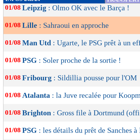
de
01/08
Leipzig
: Olmo OK avec le Barça !
lecture
01/08
Lille
: Sahraoui en approche
OK
01/08
Man Utd
: Ugarte, le PSG prêt à un ef
01/08
PSG
: Soler proche de la sortie !
01/08
Fribourg
: Sildillia pousse pour l'OM
01/08
Atalanta
: la Juve recalée pour Koop
01/08
Brighton
: Gross file à Dortmund (offi
01/08
PSG
: les détails du prêt de Sanches à