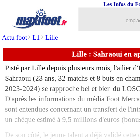
Les Infos du F
01/08
OM
: Carboni, accord total confirmé
emplac
01/08
Lyon
: Mikautadze était impatient
>
>
Actu foot
L1
Lille
01/08
EdF (f)
: W. Renard présente face au B
Lille : Sahraoui en 
01/08
Nantes
: Appuah bientôt vendu en Ital
Pisté par Lille depuis plusieurs mois, l'ailie
01/08
Droits TV
: DAZN, un prix XXL !
Sahraoui
(23 ans, 32 matchs et 8 buts en cham
2023-2024) se rapproche bel et bien du LOSC 
01/08
Real
: Endrick, les jolis mots d'Ancelo
D'après les informations du média Foot Mercat
sont entendues concernant un transfert de l'in
01/08
Troyes
: Larouci prêté à Watford (offic
un chèque estimé à 9,5 millions d'euros (bonu
01/08
Chelsea
: Fernandez, le pardon de Fof
De son côté, le jeune talent a déjà validé cette