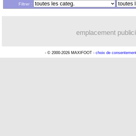
Filtrer :
01/08
L1
: le programme officiel de la 1ère 
01/08
OM
: les adieux de Sarr
emplacement publici
01/08
Lille
: Létang démonte Lopez !
- © 2000-2026 MAXIFOOT -
choix de consentemen
01/08
West Ham
: Füllkrug, Dortmund en ve
01/08
OM
: Carboni attendu dès ce week-en
01/08
Lille
: Mandi, c'est signé (officiel)
01/08
EdF (JO)
: le chant argentin, Henry e
01/08
Lyon
: Sanchez libéré pour Troyes