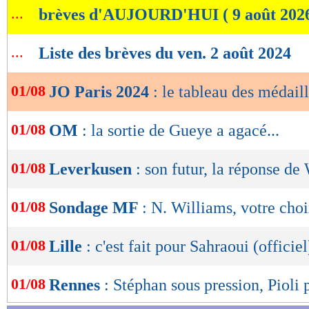
...
brèves d'AUJOURD'HUI ( 9 août 202
de
derrière la Chine et les Etats-Unis, avec un tot
lecture
...
Liste des brèves du ven. 2 août 2024
OK
Le tableau des médailles, mis à jou
01/08
JO Paris 2024
: le tableau des médaill
01/08
OM
: la sortie de Gueye a agacé...
01/08
Leverkusen
: son futur, la réponse de
01/08
Sondage MF
: N. Williams, votre cho
01/08
Lille
: c'est fait pour Sahraoui (officiel
01/08
Rennes
: Stéphan sous pression, Pioli p