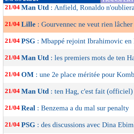
de
21/04
Man Utd
: Anfield, Ronaldo n'oublier
lecture
21/04
Lille
: Gourvennec ne veut rien lâcher
OK
21/04
PSG
: Mbappé rejoint Ibrahimovic en
21/04
Man Utd
: les premiers mots de ten H
21/04
OM
: une 2e place méritée pour Kom
21/04
Man Utd
: ten Hag, c'est fait (officiel)
21/04
Real
: Benzema a du mal sur penalty
21/04
PSG
: des discussions avec Dina Ebi