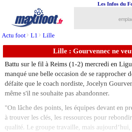
Les Infos du F
21/04
Angers
: coup dur pour Boufal ?
emplac
21/04
Lyon
: Bosz prend la défense de Paque
>
>
Actu foot
L1
Lille
21/04
Man Utd
: Neville tacle la direction
Lille : Gourvennec ne veu
21/04
Lens
: Haise ambitieux pour le sprint f
Battu sur le fil à Reims (1-2) mercredi en Lig
21/04
Arsenal
: Arteta fier de ses joueurs
manqué une belle occasion de se rapprocher de
défaite que le coach nordiste, Jocelyn Gourve
21/04
Newcastle
: Guimaraes veut attirer Pa
même s'il ne souhaite pas abandonner.
21/04
PSG
: Michut expulsé, Pochettino déç
"On lâche des points, les équipes devant en pre
à trouver les clés, les ressources pour rebondi
21/04
Man City
: Guardiola veut contrarier
qualité. Le groupe travaille, mais aujourd’hui