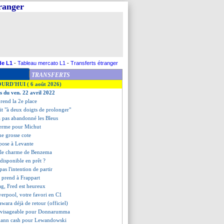
tranger
de L1
-
Tableau mercato L1
-
Transferts étranger
TRANSFERTS
OURD'HUI ( 6 août 2026)
es du ven. 22 avril 2022
prend la 2e place
it "à deux doigts de prolonger"
a pas abandonné les Bleus
ferme pour Michut
ne grosse cote
mpose à Levante
s le charme de Benzema
 disponible en prêt ?
 pas l'intention de partir
n prend à Frappart
ag, Fred est heureux
verpool, votre favori en C1
wara déjà de retour (officiel)
envisageable pour Donnarumma
mann cash pour Lewandowski