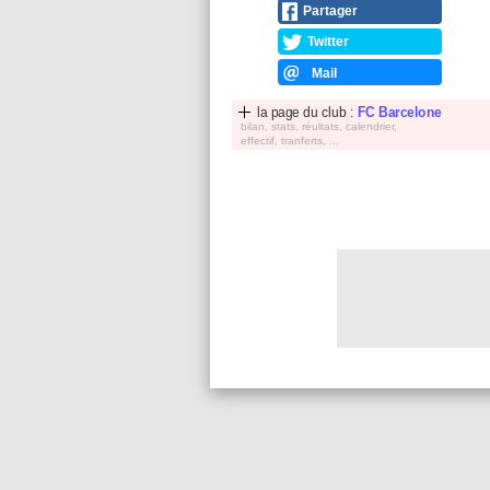
Partager
Twitter
Mail
la page du club :
FC Barcelone
bilan, stats, réultats, calendrier,
effectif, tranferts, ...