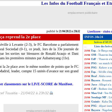
Les Infos du Football Français et E
emplacement publicitaire
publié le
21/04/2022 à 23h32
LiveScore
-
clubs 
rça reprend la 2e place
INFOS 24h/24
brèves d'AUJ
...
éville à Levante (2-3), le FC Barcelone a parfaitement
Liste des brèv
...
eal Sociedad (0-1), ce jeudi, lors de la 33e journée de
Esp.
: le Barça re
21/04
r les sorties sur blessures de Ronald Araujo et Dani
OM
: Thauvin éta
21/04
e dans les premières minutes par Aubameyang (11e).
EdF
: Thauvin n'
21/04
PSG
: un match 
21/04
nt la 2e place avec le même nombre de points que le FC
PSG
: Kehrer a u
21/04
adrid, leader, compte 15 unités d'avance sur son grand
Esp.
: Séville s'i
21/04
Real
: Alaba sou
21/04
Bayern
: Kouassi
21/04
rs et classements sur le LIVE-SCORE de Maxifoot.
Juve
: Allegri n'a
21/04
CdF
: Rothen s'e
21/04
ef Touaitia - 21/04/22 à 23h32
Man Utd
: Ten H
21/04
Sondage MF
: Li
21/04
Guinée
: Kaba Dia
21/04
PSG
: départ in
21/04
Bayern
: Nagels
21/04
emplacement publicitaire