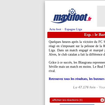
Actu foot
Espagne Liga
>
Esp. : le Ba
Quelques heures après la victoire du FC S
réagi en s'imposant sur la pelouse de la R
Liga. Dans un match engagé et marqué pa
Alves, le club catalan a fait la différenc
Grâce à ce succès, les Blaugrana reprenne
Séville mais un match en moins. Le Real M
rival.
Retrouvez tous les résultats, les buteu
Lu 47.176 fois
- Youc
afficher les réactions (6)