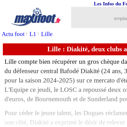
Les Infos du F
17/07
Lille
: André refuse de prolonger
emplac
17/07
Man City
: un espoir norvégien à 15 M
>
>
Actu foot
L1
Lille
17/07
Atletico
: Thiago Almada, c'est signé (
Lille : Diakité, deux clubs 
17/07
Lille
: Félix Correia jusqu'en 2029 (off
Lille compte bien récupérer un gros chèque da
17/07
Monaco
: un an de plus pour Biereth (o
du défenseur central Bafodé
Diakité
(24 ans, 3
pour la saison 2024-2025) sur ce mercato d'été
17/07
Divers
: Romao signe en R1 à 41 ans
L'Equipe ce jeudi, le LOSC a repoussé deux of
d'euros, de Bournemouth et de Sunderland pou
17/07
Leipzig
: Marlon Gomes visé
Pour céder le jeune talent, les Dogues réclame
17/07
Man Utd
: prix revu à la hausse pour
son côté, Diakité a exprimé le désir de releve