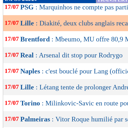
de
17/07
PSG
: Marquinhos ne compte pas parti
lecture
17/07
Lille
: Diakité, deux clubs anglais reca
OK
17/07
Brentford
: Mbeumo, MU offre 80,9 
17/07
Real
: Arsenal dit stop pour Rodrygo
17/07
Naples
: c'est bouclé pour Lang (offici
17/07
Lille
: Létang tente de prolonger Andr
17/07
Torino
: Milinkovic-Savic en route po
17/07
Palmeiras
: Vitor Roque humilié par 