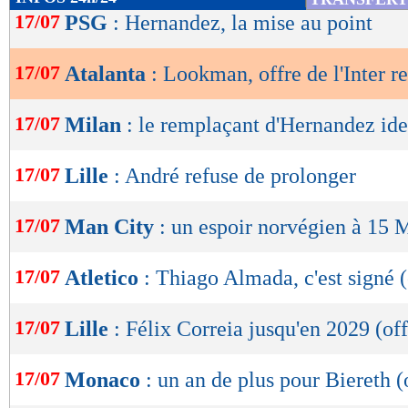
de
17/07
PSG
: Hernandez, la mise au point
lecture
17/07
Atalanta
: Lookman, offre de l'Inter r
OK
17/07
Milan
: le remplaçant d'Hernandez ide
17/07
Lille
: André refuse de prolonger
17/07
Man City
: un espoir norvégien à 15 M
17/07
Atletico
: Thiago Almada, c'est signé (
17/07
Lille
: Félix Correia jusqu'en 2029 (off
17/07
Monaco
: un an de plus pour Biereth (o