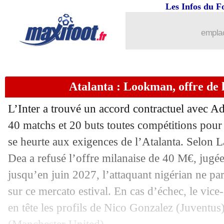
Les Infos du F
emplac
Atalanta : Lookman, offre de 
L’Inter a trouvé un accord contractuel avec 
40 matchs et 20 buts toutes compétitions pour
se heurte aux exigences de l’Atalanta. Selon L
Dea a refusé l’offre milanaise de 40 M€, jugée
jusqu’en juin 2027, l’attaquant nigérian ne pa
...
brèves d'AUJOURD'HUI ( 9 août 202
sur ce mercato estival. En cas d’échec, le vi
en tête les profils de Nico Gonzalez (Juventu
...
Liste des brèves du ven. 18 juillet 202