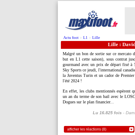
Actu foot
L1
Lille
>
>
Lille : Davi
Malgré un bon de sortie sur ce mercato d'
but en L1 cette saison), sous contrat jus
gourmand avec un prix de départ fixé à 5
Sky Sports ce jeudi, l'international canadi
la Juventus Turin et un cador de Premier 
l'été 2024 !
En effet, les clubs mentionnés espèrent qu
un an du terme de son bail avec le LOSC. 
Dogues sur le plan financier...
Lu 16.825 fois
- Dami
afficher les réactions (8)