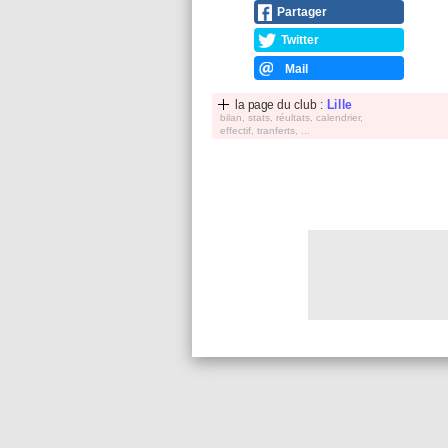
Partager
Twitter
Mail
la page du club :
Lille
bilan, stats, réultats, calendrier,
effectif, tranferts, ...