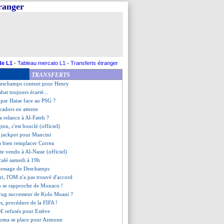
tranger
ident évoque le cas Félix
bi en Arabie Saoudite (off.)
an City, c'est signé ! (off.)
, les compos
apaisement avec Castelletto ?
t signé (officiel)
e au point de Ruiz-Atil
de L1
-
Tableau mercato L1
-
Transferts étranger
ugarry voit un désaveu
TRANSFERTS
ino subit le dossier Lukaku
Deschamps content pour Henry
bat toujours écarté...
 par Haise face au PSG ?
cadors en attente
la relance à Al-Fateh ?
ton, c'est bouclé (officiel)
: jackpot pour Mancini
a bien remplacer Correa
te vendu à Al-Nassr (officiel)
calé samedi à 19h
message de Deschamps
ri, l'OM n'a pas trouvé d'accord
n se rapproche de Monaco !
krug successeur de Kolo Muani ?
es, procédure de la FIFA !
€ refusés pour Estève
Roma se place pour Azmoun