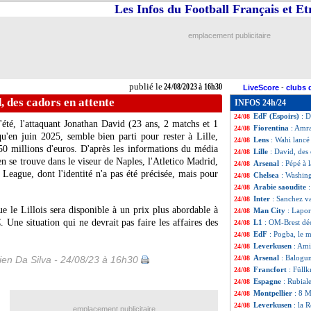
Les Infos du Football Français et E
Atletico
: le prés
24/08
Lyon
: Toko-Ekam
24/08
Rennes
: Doku à M
24/08
emplacement publicitaire
C4
: Lille-Rijeka
24/08
Nantes
: vers un 
24/08
Metz
: Asoro, c'es
24/08
Auxerre
: la mis
24/08
publié le
24/08/2023 à 16h30
LiveScore
-
clubs 
PSG
: Mbappé, D
24/08
d, des cadors en attente
INFOS 24h/24
Chelsea
: Pochett
24/08
EdF (Espoirs)
: 
24/08
été, l'attaquant Jonathan
David
(23 ans, 2 matchs et 1
Fiorentina
: Amra
24/08
qu'en juin 2025, semble bien parti pour rester à Lille,
Lens
: Wahi lancé
24/08
0 millions d'euros. D'après les informations du média
Lille
: David, des 
24/08
en se trouve dans le viseur de Naples, l'Atletico Madrid,
Arsenal
: Pépé à 
24/08
League, dont l'identité n'a pas été précisée, mais pour
Chelsea
: Washing
24/08
Arabie saoudite
24/08
Inter
: Sanchez v
24/08
e le Lillois sera disponible à un prix plus abordable à
Man City
: Lapor
24/08
Une situation qui ne devrait pas faire les affaires des
L1
: OM-Brest dé
24/08
EdF
: Pogba, le 
24/08
Leverkusen
: Ami
24/08
Arsenal
: Balogu
en Da Silva - 24/08/23 à 16h30
24/08
Francfort
: Füll
24/08
Espagne
: Rubial
24/08
Montpellier
: 8 M
24/08
Leverkusen
: la 
24/08
emplacement publicitaire