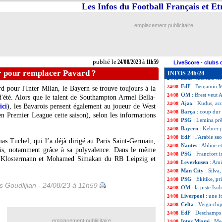
L1
: OM-Brest dé
24/08
Les Infos du Football Français et E
EdF
: Pogba, le 
24/08
Leverkusen
: Ami
24/08
emplacement publicitaire
Arsenal
: Balogu
24/08
Francfort
: Füll
24/08
Espagne
: Rubial
24/08
Montpellier
: 8 M
24/08
publié le
24/08/2023 à 11h59
Leverkusen
: la 
24/08
LiveScore
-
clubs 
VIDEO
: Félix ch
24/08
r pour remplacer Pavard ?
INFOS 24h/24
Real
: mercato ter
24/08
EdF
: Benjamin 
24/08
 pour l'Inter Milan, le Bayern se trouve toujours à la
OM
: Brest veut 
24/08
d'été. Alors que le talent de Southampton Armel Bella-
Ajax
: Kudus, ac
24/08
ici
), les Bavarois pensent également au joueur de West
Barça
: coup dur
24/08
en Premier League cette saison), selon les informations
PSG
: Lemina prê
24/08
Bayern
: Kehrer 
24/08
EdF
: l'Arabie s
24/08
as Tuchel, qui l’a déjà dirigé au Paris Saint-Germain,
Nantes
: Abline e
24/08
rois, notamment grâce à sa polyvalence. Dans le même
PSG
: Francfort 
24/08
s Klostermann et Mohamed Simakan du RB Leipzig et
Leverkusen
: Ami
24/08
Man City
: Silva
24/08
PSG
: Ekitike, pr
24/08
is Goudlijian - 24/08/23 à 11h59
OM
: la piste Isi
24/08
Liverpool
: une f
24/08
Celta
: Veiga chi
24/08
EdF
: Deschamps n
24/08
emplacement publicitaire
Inter Miami
: Me
24/08