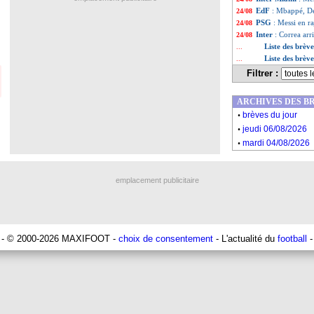
EdF
: Mbappé, De
24/08
PSG
: Messi en r
24/08
Inter
: Correa arr
24/08
Liste des brèv
...
Liste des brèv
...
Filtrer :
ARCHIVES DES B
.
brèves du jour
.
jeudi 06/08/2026
.
mardi 04/08/2026
emplacement publicitaire
- © 2000-2026 MAXIFOOT -
choix de consentement
- L'actualité du
football
-