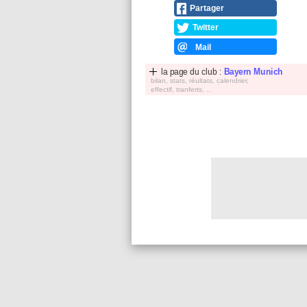
Partager
Twitter
Mail
la page du club :
Bayern Munich
bilan, stats, réultats, calendrier,
effectif, tranferts, ...