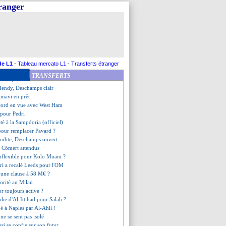
calé samedi à 19h
tranger
message de Deschamps
ri, l'OM n'a pas trouvé d'accord
n se rapproche de Monaco !
krug successeur de Kolo Muani ?
es, procédure de la FIFA !
€ refusés pour Estève
Roma se place pour Azmoun
de L1
-
Tableau mercato L1
-
Transferts étranger
ahuté par les fans de l'Atletico
TRANSFERTS
miné, Ancelotti insiste
Mendy, Deschamps clair
Amavi en prêt
cord en vue avec West Ham
 pour Pedri
té à la Sampdoria (officiel)
pour remplacer Pavard ?
aoudite, Deschamps ouvert
t Cömert attendus
inflexible pour Kolo Muani ?
ri a recalé Leeds pour l'OM
, une clause à 58 M€ ?
iorité au Milan
dor toujours active ?
olie d'Al-Ittihad pour Salah ?
pé à Naples par Al-Ahli !
e se sent pas isolé
ssi se confie sur son futur