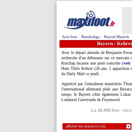
Actu foot
Bundesliga
Bayern Munich
>
>
Bayern : Kehre
Avec le départ attendu de Benjamin Pavard
recherche d'un défenseur sur ce mercato 
Kotchap incarne une piste concrète (
voir 
Ham Thilo
Kehrer
(26 ans, 1 apparition 
du Daily Mail ce jeudi.
Apprécié par l'entraîneur munichois Thom
l'international allemand plaît aux Bava
temps, le Bayern cible également Luka
Lutsharel Geertruida de Feyenoord.
Lu 16.400 fois
- Alex
afficher les réactions (16)