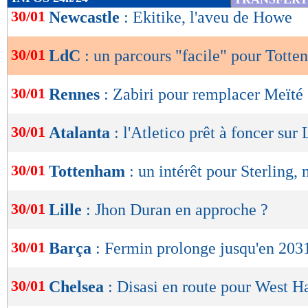
titre de comparaison, voici le classement moy
de
30/01
Newcastle
: Ekitike, l'aveu de Howe
lecture
par les trois clubs sur le podium : 20,2 pour 
20,1 pour Liverpool.
30/01
LdC
: un parcours "facile" pour Totte
OK
Lu 14.081 fois
- Romain Rigaux -
30/01
Rennes
: Zabiri pour remplacer Meïté
30/01
Atalanta
: l'Atletico prêt à foncer su
30/01
Tottenham
: un intérêt pour Sterling, 
30/01
Lille
: Jhon Duran en approche ?
30/01
Barça
: Fermin prolonge jusqu'en 2031
30/01
Chelsea
: Disasi en route pour West 