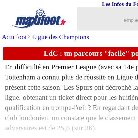
Les Infos du F
30/01
OM
: De Zerbi vole au secours de Rul
emplac
30/01
CdM 2026
: beIN Sports riposte contr
>
Actu foot
Ligue des Champions
30/01
Aston Villa
: Guessand prêté à Palace (
LdC : un parcours "facile" p
30/01
Monaco
: l'avis de Pocognoli sur le P
En difficulté en Premier League (avec sa 14e 
30/01
Chelsea
: Sarr rappelé de Strasbourg ?
Tottenham a connu plus de réussite en Ligue
présent cette saison. Les Spurs ont décroché la
30/01
L1
: Lens-Le Havre, les compos
ligue, obtenant un ticket direct pour les huiti
qualification en trompe-l'œil ? En regardant de 
30/01
Lyon
: son avenir, Endrick n'écarte rie
club londonien, on constate que le classement
adversaires est de 25,6 (sur 36).
30/01
OM
: De Zerbi sent son groupe avec l