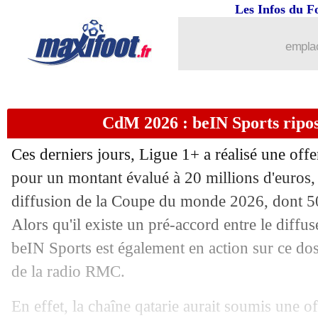
Les Infos du F
emplac
CdM 2026 : beIN Sports ripos
Ces derniers jours, Ligue 1+ a réalisé une off
pour un montant évalué à 20 millions d'euros, 
diffusion de la Coupe du monde 2026, dont 50
...
brèves d'AUJOURD'HUI ( 9 août 202
Alors qu'il existe un pré-accord entre le diffus
...
Liste des brèves du sam. 31 janvier 20
beIN Sports est également en action sur ce dos
de la radio RMC.
30/01
Atalanta
: Fenerbahçe fonce sur Look
En effet, la chaîne qatarie aurait soumis une o