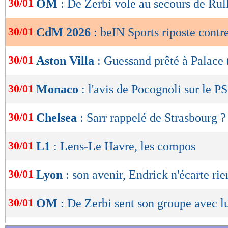
30/01
OM
: De Zerbi vole au secours de Rul
de
lecture
30/01
CdM 2026
: beIN Sports riposte contr
OK
30/01
Aston Villa
: Guessand prêté à Palace (
30/01
Monaco
: l'avis de Pocognoli sur le P
30/01
Chelsea
: Sarr rappelé de Strasbourg ?
30/01
L1
: Lens-Le Havre, les compos
30/01
Lyon
: son avenir, Endrick n'écarte rie
30/01
OM
: De Zerbi sent son groupe avec l