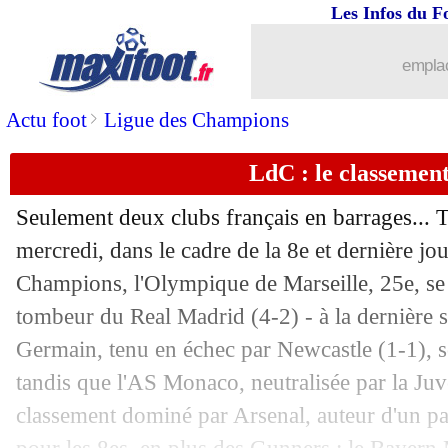
Les Infos du F
emplac
>
Actu foot
Ligue des Champions
LdC : le classement
...
brèves d'AUJOURD'HUI ( 8 août 202
Seulement deux clubs français en barrages... T
...
Liste des brèves du jeu. 29 janvier 20
mercredi, dans le cadre de la 8e et dernière j
Champions, l'Olympique de Marseille, 25e, se 
28/01
OM
: Micoud et les "montagnes russe
tombeur du Real Madrid (4-2) - à la dernière s
Germain, tenu en échec par Newcastle (1-1), so
28/01
Benfica
: Mourinho raconte le dénoue
Pos
Equipe
Pts
J
G
N
P
Bp
Bc
Di
tandis que l'AS Monaco, neutralisée par la Juve
1
Arsenal
24
8
8
0
0
23
4
+
classement dominé par Arsenal, auteur d'un par
28/01
Monaco
: D. Zakaria - "c'était la guer
2
Bayern Munich
21
8
7
0
1
22
8
+
3
Liverpool
18
8
6
0
2
20
8
+