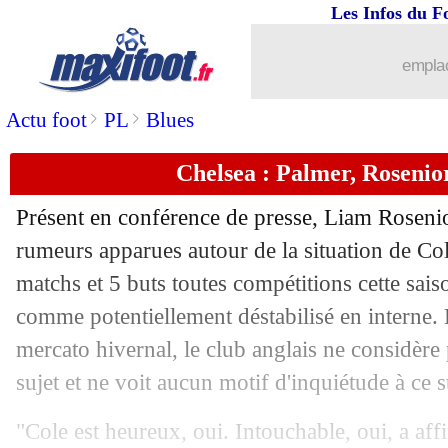
Les Infos du F
28/01
Monaco
: Ben Seghir ne reviendra pas
emplac
28/01
Lyon
: une offensive pour Yaremchuk 
>
>
Actu foot
PL
Blues
28/01
Liverpool
: le titre, Slot remercie le 
Chelsea : Palmer, Rosenio
28/01
Real
: l'hommage de Mourinho pour A
Présent en conférence de presse, Liam Rosenio
28/01
Real
: Pérez a parlé avec cinq joueurs
rumeurs apparues autour de la situation de Co
matchs et 5 buts toutes compétitions cette sai
28/01
Brighton
: Coppola va bien signer au 
comme potentiellement déstabilisé en interne.
mercato hivernal, le club anglais ne considèr
28/01
Flamengo
: Paquetá arrive pour 42 M
sujet et ne voit aucun motif d'inquiétude à ce s
28/01
Médias
: une offre de L1+ pour le Mo
"Cole est heureux, oui. Intouchable, oui, a af