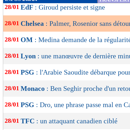
de
28/01
EdF
: Giroud persiste et signe
lecture
28/01
Chelsea
: Palmer, Rosenior sans détou
OK
28/01
OM
: Medina demande de la régularit
28/01
Lyon
: une manœuvre de dernière min
28/01
PSG
: l'Arabie Saoudite débarque po
28/01
Monaco
: Ben Seghir proche d'un reto
28/01
PSG
: Dro, une phrase passe mal en C
28/01
TFC
: un attaquant canadien ciblé