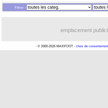
...
Liste des brèves du mar. 27 janvier 20
Filtrer :
...
Liste des brèves du lun. 26 janvier 20
emplacement publici
- © 2000-2026 MAXIFOOT -
choix de consentemen