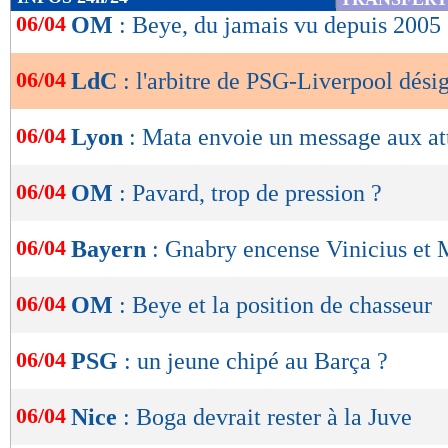
de
06/04
OM
: Beye, du jamais vu depuis 2005
lecture
06/04
LdC
: l'arbitre de PSG-Liverpool dési
OK
06/04
Lyon
: Mata envoie un message aux at
06/04
OM
: Pavard, trop de pression ?
06/04
Bayern
: Gnabry encense Vinicius et
06/04
OM
: Beye et la position de chasseur
06/04
PSG
: un jeune chipé au Barça ?
06/04
Nice
: Boga devrait rester à la Juve