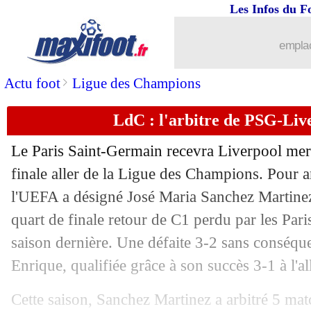
Les Infos du F
06/04
Real
: Camavinga pas décidé à partir
emplac
06/04
OM
: Balerdi proche d'un triste record
>
Actu foot
Ligue des Champions
06/04
Barça
: Cancelo est fixé
LdC : l'arbitre de PSG-Liv
06/04
Real
: Vinicius soutient aussi Mbappé
Le Paris Saint-Germain recevra Liverpool mer
06/04
Ita.
: fin de série pour Côme
finale aller de la Ligue des Champions. Pour ar
l'UEFA a désigné José Maria Sanchez Martinez.
06/04
Barça
: bonne nouvelle en vue pour D
quart de finale retour de C1 perdu par les Pari
saison dernière. Une défaite 3-2 sans conséqu
06/04
Monaco
: Balogun a régalé Camara
Enrique, qualifiée grâce à son succès 3-1 à l'all
06/04
Bayern
: Kane dans le groupe pour le
Cette saison, Sanchez Martinez a arbitré 5 ma