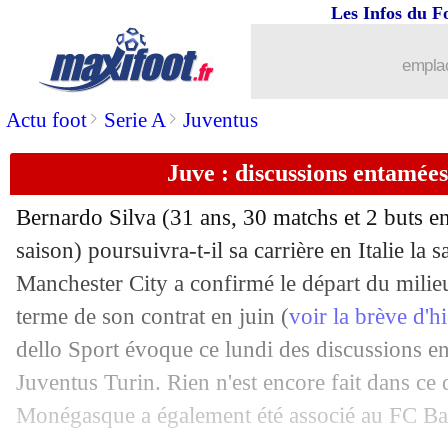
06/04
Lens
: Rothen dénonce un excès de co
Les Infos du F
06/04
Nantes
: Halilhodzic en veut à Tati
emplac
>
>
Actu foot
Serie A
Juventus
06/04
PSG
: Sagnol évoque l'avenir de Kvar
Juve : discussions entamées
06/04
Real
: l'appel de Vinicius à Yamal
Bernardo
Silva
(31 ans, 30 matchs et 2 buts e
06/04
EdF
: Deschamps et la gestion des star
saison) poursuivra-t-il sa carrière en Italie la
Manchester City a confirmé le départ du milieu
06/04
PSG
: Maxwell compare Mendes aux p
terme de son contrat en juin (
voir la brève d'h
06/04
OM
: J. Mathieu revient sur son transf
dello Sport évoque ce lundi des discussions ent
Juventus Turin. Rien n'est encore fait dans ce d
06/04
Bayern
: Gnabry et l'éloge du collectif
Monégasque a également été associé au FC Ba