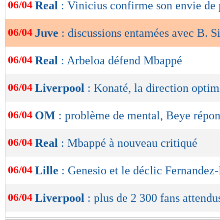
de
06/04
Real
: Vinicius confirme son envie de
lecture
06/04
Juve
: discussions entamées avec B. S
OK
06/04
Real
: Arbeloa défend Mbappé
06/04
Liverpool
: Konaté, la direction optim
06/04
OM
: problème de mental, Beye répo
06/04
Real
: Mbappé à nouveau critiqué
06/04
Lille
: Genesio et le déclic Fernandez
06/04
Liverpool
: plus de 2 300 fans attendu