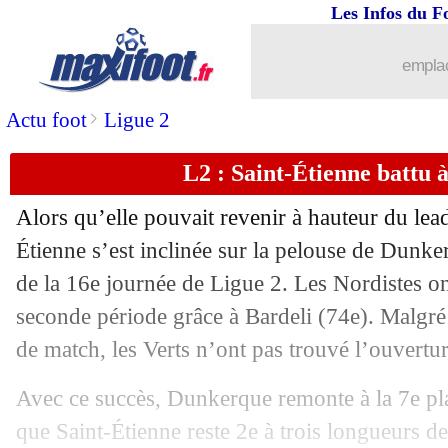
Les Infos du F
emplac
>
Actu foot
Ligue 2
L2 : Saint-Étienne battu
Alors qu’elle pouvait revenir à hauteur du lea
...
brèves d'AUJOURD'HUI ( 7 août 202
Étienne s’est inclinée sur la pelouse de Dunke
de la 16e journée de Ligue 2. Les Nordistes ont
...
Liste des brèves du dim. 7 décembre 
seconde période grâce à Bardeli (74e). Malgré 
06/12
PSG
: Pacho apprécie la réaction
de match, les Verts n’ont pas trouvé l’ouvertur
Avec ce succès, Dunkerque remonte à la 7e pla
06/12
Man Utd
: Mainoo, Scholes pique R
que Saint-Étienne reste 2e à trois longueurs d