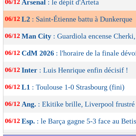
06/12
Arsenal
: le dépit d'Arteta
de
lecture
06/12
L2
: Saint-Étienne battu à Dunkerque
OK
06/12
Man City
: Guardiola encense Cherki, 
06/12
CdM 2026
: l'horaire de la finale dévo
06/12
Inter
: Luis Henrique enfin décisif !
06/12
L1
: Toulouse 1-0 Strasbourg (fini)
06/12
Ang.
: Ekitike brille, Liverpool frustré
06/12
Esp.
: le Barça gagne 5-3 face au Beti