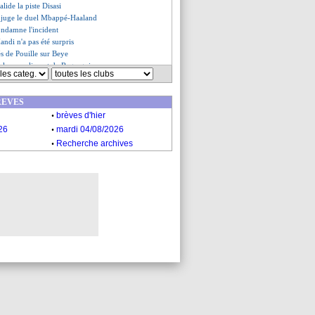
alide la piste Disasi
 juge le duel Mbappé-Haaland
condamne l'incident
ndi n'a pas été surpris
tés de Pouille sur Beye
 le compliment de Regragui
orfait pour Rennes
ni et le vivier de l'Algérie
REVES
 prévient pour Neymar
.
ompare Meunier à Hakimi
brèves d'hier
ne se sent pas nostalgique
.
26
mardi 04/08/2026
li satisfait de Pogba
.
Recherche archives
met une réaction
espère débuter la CAN
roide de De Zerbi !
es du ven. 5 décembre 2025
es du jeu. 4 décembre 2025