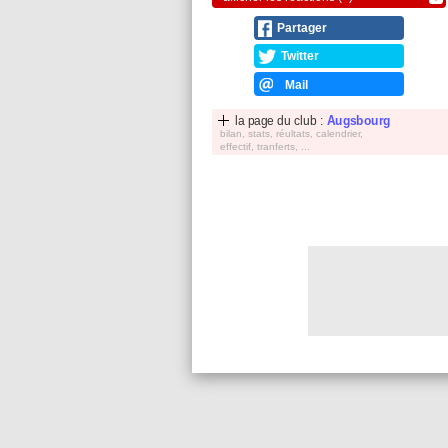
Partager
Twitter
Mail
la page du club :
Augsbourg
bilan, stats, réultats, calendrier,
effectif, tranferts, ...