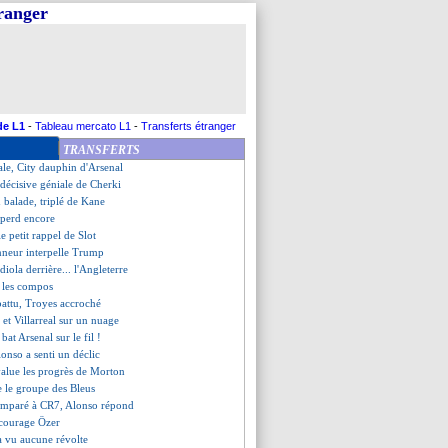
tranger
se battre
alendrier des Bleus
ens (fini)
e rapproche du Bayern
 réagit pour Elliott
rasbourg, les compos
s'impose contre Burnley
de L1
-
Tableau mercato L1
-
Transferts étranger
aîne des pieds
TRANSFERTS
 relance la machine
ale, City dauphin d'Arsenal
e décisive géniale de Cherki
n balade, triplé de Kane
 perd encore
 le petit rappel de Slot
onneur interpelle Trump
diola derrière... l'Angleterre
, les compos
battu, Troyes accroché
et Villarreal sur un nuage
 bat Arsenal sur le fil !
lonso a senti un déclic
value les progrès de Morton
e le groupe des Bleus
mparé à CR7, Alonso répond
ncourage Özer
a vu aucune révolte