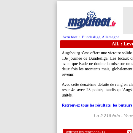
Actu foot
Bundesliga, Allemagne
>
All. : Le
Augsbourg s’est offert une victoire solide
13e journée de Bundesliga. Les locaux on
avant que Kade ne double la mise sur un 
deux fois les montants mais, globalement
revenir.
Avec cette deuxième défaite de rang en ch
reste 4e avec 23 points, tandis qu’Aug
unités.
Retrouvez tous les résultats, les buteu
Lu 2.210 fois
- Youc
afficher les réactions (+)