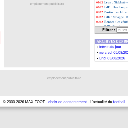
Lyon
: Niakhaté v
06/12
emplacement publicitaire
EdF
: Deschamps
06/12
Bastia
: le club 
06/12
Lille
: Mbappé, Ma
06/12
Rennes
: les véri
06/12
EdF
: Deschamps,
06/12
Filtrer :
PSG
: Zabarnyi f
06/12
Argentine
: Scalo
06/12
ARCHIVES DES B
Brésil
: Ancelotti
06/12
.
Lille
: Genesio c
06/12
brèves du jour
.
EdF
: Deschamps 
06/12
mercredi 05/08/20
Monaco
: Pocogno
06/12
.
lundi 03/08/2026
OM
: Balerdi pro
06/12
Maroc
: Hakimi 
06/12
OM
: la colère f
06/12
Liste des brèv
...
emplacement publicitaire
Liste des brèv
...
- © 2000-2026 MAXIFOOT -
choix de consentement
- L'actualité du
football
-