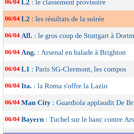
06/04
L2
: le classement provisoire
Lu 7.362 fois
- Clément Barbier 
de
lecture
06/04
L2
: les résultats de la soirée
OK
06/04
All.
: le gros coup de Stuttgart à Dort
06/04
Ang.
: Arsenal en balade à Brighton
06/04
L1
: Paris SG-Clermont, les compos
06/04
Ita.
: la Roma s'offre la Lazio
06/04
Man City
: Guardiola applaudit De B
06/04
Bayern
: Tuchel sur le banc contre Ar