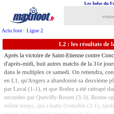
Les Infos du F
emplac
...
brèves d'AUJOURD'HUI ( 6 août 202
>
Actu foot
Ligue 2
L2 : les résultats de l
...
Liste des brèves du dim. 7 avril 2024
Après la victoire de Saint-Etienne contre Con
06/04
VIDEO
: Donnarumma furieux contre l
d'après-midi, huit autres matchs de la 31e jou
dans le multiplex ce samedi. On retiendra, conc
06/04
PSG
: Mbappé décisif 1,15 fois par m
en L1, qu'Angers a abandonné sa deuxième pla
06/04
PSG
: Luis Enrique voit Paris prêt pou
par Laval (1-1), et que Rodez a été rattrapé da
secondes par Quevilly-Rouen (3-3). Bonne opé
06/04
PSG
: G. Ramos - "marquer, c'est mon 
même temps, qui a battu Grenoble (2-1), tand