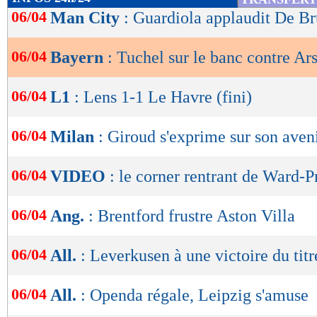
de
06/04
Man City
: Guardiola applaudit De B
lecture
06/04
Bayern
: Tuchel sur le banc contre Ar
OK
06/04
L1
: Lens 1-1 Le Havre (fini)
06/04
Milan
: Giroud s'exprime sur son aven
06/04
VIDEO
: le corner rentrant de Ward-
06/04
Ang.
: Brentford frustre Aston Villa
06/04
All.
: Leverkusen à une victoire du titr
06/04
All.
: Openda régale, Leipzig s'amuse