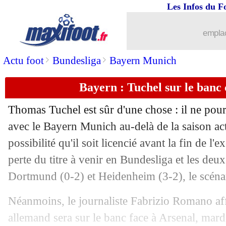
Les Infos du F
06/04
PSG
: Luis Enrique voit Paris prêt pou
emplac
06/04
PSG
: G. Ramos - "marquer, c'est mon 
>
>
Actu foot
Bundesliga
Bayern Munich
06/04
PSG
: Marquinhos ne se voit pas aille
Bayern : Tuchel sur le banc
06/04
Clermont
: Borges déçu du nul au Par
Thomas Tuchel est sûr d'une chose : il ne pou
06/04
PSG
: record bien égalé pour Marquin
avec le Bayern Munich au-delà de la saison actu
possibilité qu'il soit licencié avant la fin de l'
06/04
L1
: Paris SG 1-1 Clermont (fini)
perte du titre à venir en Bundesliga et les deu
Dortmund (0-2) et Heidenheim (3-2), le scénar
06/04
Man Utd
: Ten Hag déterminé à triom
Néanmoins, le journaliste Fabrizio Romano aff
06/04
Le Havre
: Kuzyaev complimente Bol
allemand sera sur le banc face à Arsenal, mardi