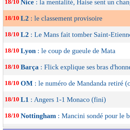
18/10
Nice
: la mentalité, Haise sent un ch
de
lecture
18/10
L2
: le classement provisoire
OK
18/10
L2
: Le Mans fait tomber Saint-Etienn
Lu 8.016 fois
- Damien Da Silva 
18/10
Lyon
: le coup de gueule de Mata
18/10
Barça
: Flick explique ses bras d'honn
18/10
OM
: le numéro de Mandanda retiré (o
18/10
L1
: Angers 1-1 Monaco (fini)
18/10
Nottingham
: Mancini sondé pour le 