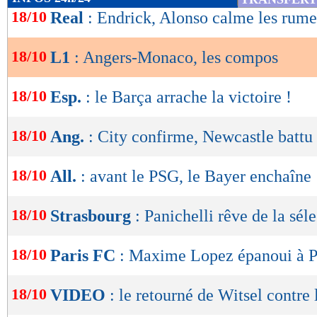
de
18/10
Real
: Endrick, Alonso calme les rume
Lu 3.679 fois
- Gilles Campos -
lecture
18/10
L1
: Angers-Monaco, les compos
OK
18/10
Esp.
: le Barça arrache la victoire !
18/10
Ang.
: City confirme, Newcastle battu
18/10
All.
: avant le PSG, le Bayer enchaîne
18/10
Strasbourg
: Panichelli rêve de la sél
18/10
Paris FC
: Maxime Lopez épanoui à P
18/10
VIDEO
: le retourné de Witsel contre 