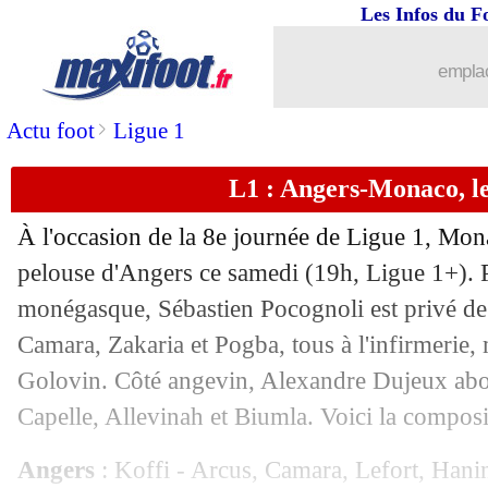
Les Infos du F
18/10
L2
: le classement provisoire
emplac
18/10
L2
: Le Mans fait tomber Saint-Etienn
>
Actu foot
Ligue 1
18/10
Lyon
: le coup de gueule de Mata
L1 : Angers-Monaco, l
18/10
Barça
: Flick explique ses bras d'honn
À l'occasion de la 8e journée de Ligue 1, Mon
18/10
OM
: le numéro de Mandanda retiré (o
pelouse d'Angers ce samedi (19h, Ligue 1+). P
monégasque, Sébastien Pocognoli est privé d
18/10
L1
: Angers 1-1 Monaco (fini)
Camara, Zakaria et Pogba, tous à l'infirmerie
Golovin. Côté angevin, Alexandre Dujeux abor
18/10
Nottingham
: Mancini sondé pour le 
Capelle, Allevinah et Biumla. Voici la compos
18/10
Ang.
: Trossard fait gagner Arsenal
Angers
: Koffi - Arcus, Camara, Lefort, Hanin