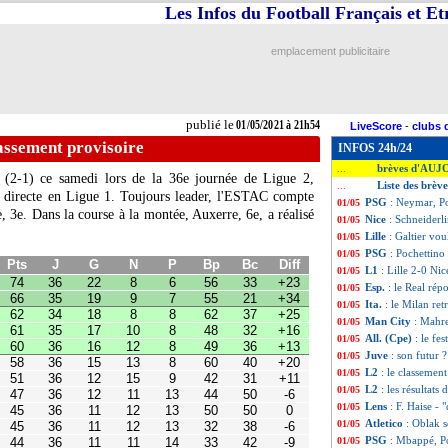
Les Infos du Football Français et E
emplacement publicitaire
publié le
01/05/2021 à 21h54
LiveScore
-
clubs 
lassement provisoire
INFOS 24h/24
brèves d'AUJ
...
x (2-1) ce samedi lors de la 36e journée de Ligue 2,
Liste des brèv
...
 directe en Ligue 1. Toujours leader, l'ESTAC compte
PSG
: Neymar, Po
01/05
 3e. Dans la course à la montée, Auxerre, 6e, a réalisé
Nice
: Schneiderli
01/05
G
N
P
Bp
Bc
Diff
22
8
6
56
33
+23
Lille
: Galtier vou
01/05
19
9
7
55
21
+34
PSG
: Pochettino
01/05
18
8
8
62
37
+25
L1
: Lille 2-0 Nic
01/05
17
10
8
48
32
+16
Esp.
: le Real rép
01/05
16
12
8
49
36
+13
15
13
8
60
40
+20
Ita.
: le Milan ret
01/05
12
15
9
42
31
+11
Man City
: Mahre
01/05
12
11
13
44
50
-6
All. (Cpe)
: le fe
01/05
11
12
13
50
50
0
Juve
: son futur ?
11
12
13
32
38
-6
01/05
11
11
14
33
42
-9
L2
: le classement
01/05
8
18
10
37
42
-5
L2
: les résultats 
01/05
8
17
11
37
43
-6
Lens
: F. Haise - 
01/05
9
14
12
30
42
-12
10
10
15
36
43
-7
Atletico
: Oblak s
01/05
10
10
16
31
42
-11
PSG
: Mbappé, Po
01/05