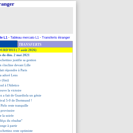
tranger
de L1
-
Tableau mercato L1
-
Transferts étranger
TRANSFERTS
OURD'HUI ( 7 août 2026)
es du dim. 2 mai 2021
chettino justifie sa gestion
n s'incline devant Lille
lait répondre à Paris
 a adoré Lens
e (fini)
ond à l'Atletico
rouve la victoire
z a fait de Guardiola un génie
stival 5-0 de Dortmund !
 Pirlo reste tranquille
 provisoire
de la soirée
"déçu du résultat"
onge à partir
chettino reste optimiste