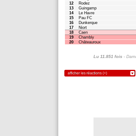
17
Niort
40
36
18
Caen
38
36
19
Chambly
35
36
20
Châteauroux
22
36
Lu 11.851 fois
- Dami
afficher les réactions (+)