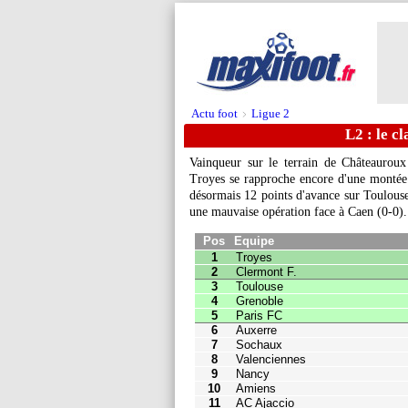
Actu foot
Ligue 2
>
L2 : le c
Vainqueur sur le terrain de Châteaurou
Troyes se rapproche encore d'une montée
désormais 12 points d'avance sur Toulouse,
Pos
Equipe
Pts
J
une mauvaise opération face à Caen (0-0).
1
Troyes
74
36
2
Clermont F.
66
35
3
Toulouse
62
34
4
Grenoble
61
35
5
Paris FC
60
36
6
Auxerre
58
36
7
Sochaux
51
36
8
Valenciennes
47
36
9
Nancy
45
36
10
Amiens
45
36
11
AC Ajaccio
44
36
12
Rodez
42
36
13
Guingamp
41
36
14
Le Havre
41
35
15
Pau FC
40
35
16
Dunkerque
40
36