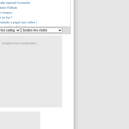
 Gradit reprend Leonardo
omine Fulham
les compos
he au but !
Leonardo a piqué une colère !
 aimé la solidarité
on de Fofana
Lens (fini)
erait rester
emplacement publicitaire
met la pression au Real !
p pas obsédé par la LdC
gation en vue pour Smith-Rowe
 Mahrez tacle Bakker !
ait chuter Toulouse !
es fans veulent un sacre lillois
rite l'Euro selon Wenger
s, les compos
ambiance devant le Parc !
a Fio le laisse partir
enzema, vous ne comprenez pas DD
nchaîne, et sacré dimanche ?
"la PL ? Un changement brutal"
 pour De Paul ?
 voit Lille champion
 gueule de Gueye après son rouge
agine un échange Pogba-Hazard