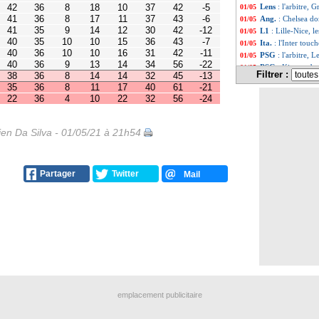
9
13
14
34
56
-22
Lens
: l'arbitre,
01/05
8
14
14
32
45
-13
Ang.
: Chelsea d
01/05
8
11
17
40
61
-21
4
10
22
32
56
-24
L1
: Lille-Nice, 
01/05
Ita.
: l'Inter touc
01/05
PSG
: l'arbitre, 
01/05
PSG
: Kimpembe a
01/05
Filtrer :
Lens
: la décepti
01/05
L1
: Paris SG 2-1 
01/05
Juve
: Dybala aim
01/05
Esp.
: l'Atletico 
01/05
Liverpool
: Klop
01/05
en Da Silva - 01/05/21 à 21h54
Arsenal
: prolon
01/05
Man City
: quand
01/05
L2
: le Paris FC f
01/05
Partager
Twitter
Mail
PHOTO
: Nice, l
01/05
EdF
: Benzema mé
01/05
L1
: Paris SG-Len
01/05
VIDEO
: grosse 
01/05
Nantes
: Lafont, l
01/05
Sondage MF
: B
01/05
Ang.
: Man City e
01/05
L1
: T. Tuchel - 
01/05
Milan
: une offre
01/05
L1
: Alain Perrin
01/05
emplacement publicitaire
PSG
: le coup de
01/05
Real
: Raiola im
01/05