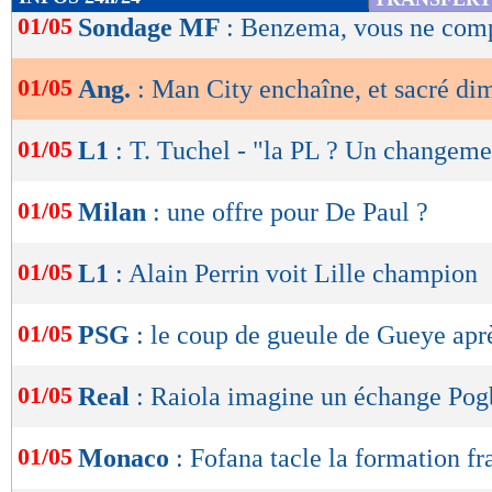
de
01/05
Sondage MF
: Benzema, vous ne com
lecture
01/05
Ang.
: Man City enchaîne, et sacré di
OK
01/05
L1
: T. Tuchel - "la PL ? Un changeme
01/05
Milan
: une offre pour De Paul ?
01/05
L1
: Alain Perrin voit Lille champion
01/05
PSG
: le coup de gueule de Gueye apr
01/05
Real
: Raiola imagine un échange Po
01/05
Monaco
: Fofana tacle la formation fr