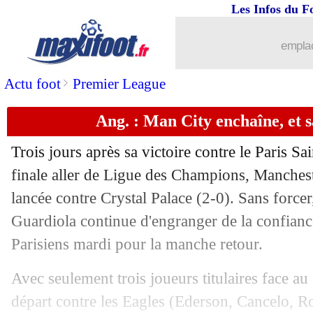
Les Infos du F
01/05
Ita.
: l'Inter touche au but !
emplac
01/05
PSG
: l'arbitre, Leonardo a piqué une 
>
Actu foot
Premier League
01/05
PSG
: Kimpembe a aimé la solidarité
Ang. : Man City enchaîne, et 
01/05
Lens
: la déception de Fofana
Trois jours après sa victoire contre le Paris S
01/05
L1
: Paris SG 2-1 Lens (fini)
finale aller de Ligue des Champions, Manchest
lancée contre Crystal Palace (2-0). Sans forcer
01/05
Juve
: Dybala aimerait rester
Guardiola continue d'engranger de la confiance
Parisiens mardi pour la manche retour.
01/05
Esp.
: l'Atletico met la pression au Rea
Avec seulement trois joueurs titulaires face 
01/05
Liverpool
: Klopp pas obsédé par la 
départ contre les Eagles (Ederson, Cancelo, R