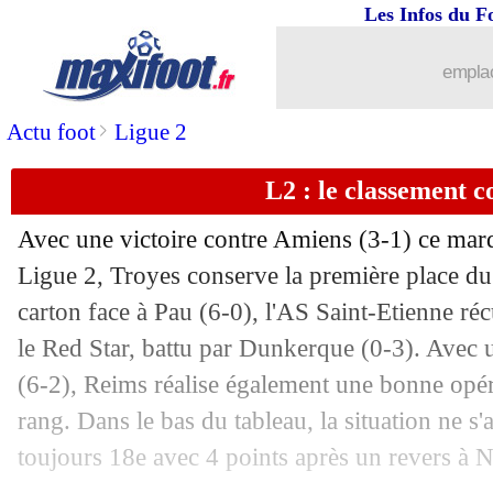
Les Infos du F
emplac
>
Actu foot
Ligue 2
L2 : le classement 
Avec une victoire contre Amiens (3-1) ce mard
Ligue 2, Troyes conserve la première place du
carton face à Pau (6-0), l'AS Saint-Etienne ré
Pos
Equipe
Pts
J
G
N
P
Bp
Bc
Di
le Red Star, battu par Dunkerque (0-3). Avec
1
Troyes
27
12
8
3
1
23
10
+
(6-2), Reims réalise également une bonne opé
2
St Etienne
23
12
7
2
3
27
17
+
3
Red Star
23
12
7
2
3
17
12
+
rang. Dans le bas du tableau, la situation ne s'
4
Pau FC
21
12
6
3
3
17
18
-
toujours 18e avec 4 points après un revers à 
5
Reims
19
12
5
4
3
22
17
+
6
Montpellier
18
12
5
3
4
14
12
+