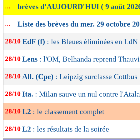
...
brèves d'AUJOURD'HUI ( 9 août 202
de
lecture
...
Liste des brèves du mer. 29 octobre 2
OK
28/10
EdF (f)
: les Bleues éliminées en LdN
28/10
Lens
: l'OM, Belhanda reprend Thauv
28/10
All. (Cpe)
: Leipzig surclasse Cottbus
Lu 14.952 fois
- Damien Da Silva 
28/10
Ita.
: Milan sauve un nul contre l'Atal
28/10
L2
: le classement complet
28/10
L2
: les résultats de la soirée