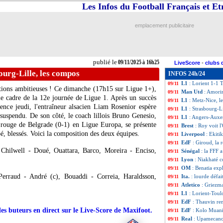
Les Infos du Football Français et E
PHOTO
: Guardi
09/11
VIDEO
: Özer enc
09/11
Esp.
: le Real à l'ar
09/11
emplacement publicitaire
Wolverhampton
09/11
Liverpool
: quand
09/11
TFC
: McKenzie s
09/11
Lorient
: la "fixet
09/11
publié le
09/11/2025 à 16h25
LiveScore
-
clubs 
Ang.
: Newcastle 
09/11
ourg-Lille, les compos
INFOS 24h/24
Ita.
: Naples tomb
09/11
L1
: Lorient 1-1 T
09/11
ations ambitieuses ! Ce dimanche (17h15 sur Ligue 1+),
Man Utd
: Amori
09/11
le cadre de la 12e journée de Ligue 1. Après un succès
L1
: Metz-Nice, l
09/11
ence jeudi, l'entraîneur alsacien Liam Rosenior espère
L1
: Strasbourg-L
09/11
suspendu. De son côté, le coach lillois Bruno Genesio,
L1
: Angers-Auxe
09/11
e rouge de Belgrade (0-1) en Ligue Europa, se présente
Brest
: Roy voit l
09/11
, blessés. Voici la composition des deux équipes.
Liverpool
: Ekit
09/11
EdF
: Giroud, la
09/11
Chilwell - Doué, Ouattara, Barco, Moreira - Enciso,
Sénégal
: la FFF a
09/11
Lyon
: Niakhaté c
09/11
OM
: Benatia expl
09/11
rraud - André (c), Bouaddi - Correia, Haraldsson,
Ita.
: lourde défai
09/11
Atletico
: Griezm
09/11
L1
: Lorient-Toul
09/11
EdF
: Thauvin re
09/11
des buteurs en direct sur le Live-Score de Maxifoot.
EdF
: Kolo Muani 
09/11
Real
: Upamecano
09/11