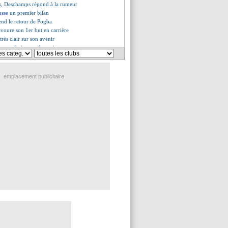
is, Deschamps répond à la rumeur
esse un premier bilan
end le retour de Pogba
avoure son 1er but en carrière
rès clair sur son avenir
tes pour le joueur du mois
it un plafond de verre
é la réponse de Thauvin
ir plus loin
emplacement publicitaire
nd se régale avec Cherki
vi par le Barça
t d'esprit salué
 le message de De Zerbi
au doublé pour Messi
nn se confie sur son rôle
harge l'arbitrage !
ond cash aux critiques !
es du sam. 8 novembre 2025
es du ven. 7 novembre 2025