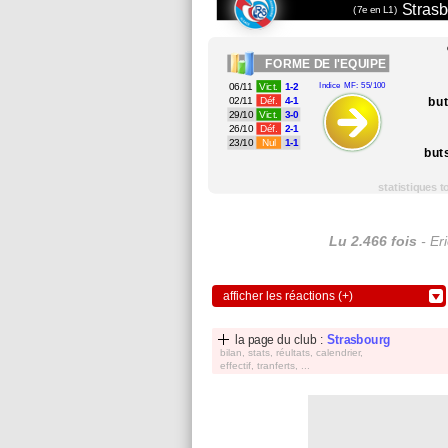
Strasb
(7e en L1)
FORME
DE l'EQUIPE
06/11
Vict.
1-2
Indice MF: 55/100
bu
02/11
Déf.
4-1
29/10
Vict.
3-0
26/10
Déf.
2-1
23/10
Nul
1-1
but
statistiques 
Lu 2.466 fois
- Er
afficher les réactions (+)
la page du club :
Strasbourg
bilan, stats, réultats, calendrier,
effectif, tranferts, ...