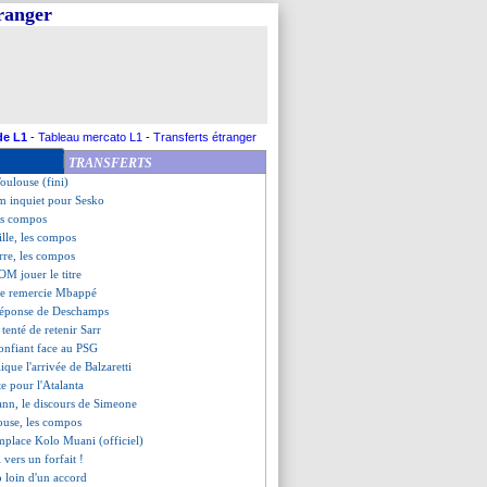
tranger
ola, l'hommage de l'Etihad
ore fautif...
rêt...
: le coach arrive pour 4 M€
 Konaté a piqué Ekitike
e contente du nul
te" sur les penalties
de L1
-
Tableau mercato L1
-
Transferts étranger
renversé à Brentford
TRANSFERTS
e à Bologne !
oulouse (fini)
m inquiet pour Sesko
es compos
ille, les compos
rre, les compos
'OM jouer le titre
ike remercie Mbappé
 réponse de Deschamps
 tenté de retenir Sarr
onfiant face au PSG
ique l'arrivée de Balzaretti
te pour l'Atalanta
ann, le discours de Simeone
ouse, les compos
mplace Kolo Muani (officiel)
vers un forfait !
 loin d'un accord