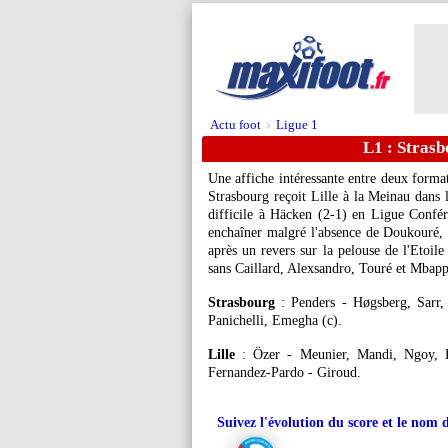
Actu foot
Ligue 1
>
L1 : Strasb
Une affiche intéressante entre deux form
Strasbourg reçoit Lille à la Meinau dans 
difficile à Häcken (2-1) en Ligue Confér
enchaîner malgré l'absence de Doukouré, 
après un revers sur la pelouse de l'Etoil
sans Caillard, Alexsandro, Touré et Mbappé
Strasbourg
: Penders - Høgsberg, Sarr, 
Panichelli, Emegha (c).
Lille
: Özer - Meunier, Mandi, Ngoy, Pe
Fernandez-Pardo - Giroud.
Suivez l'évolution du score et le nom 