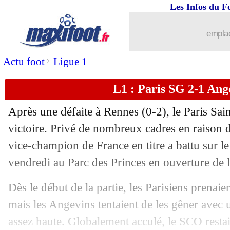
Les Infos du F
emplac
>
Actu foot
Ligue 1
L1 : Paris SG 2-1 Ange
Après une défaite à Rennes (0-2), le Paris Sai
victoire. Privé de nombreux cadres en raison de
vice-champion de France en titre a battu sur le
vendredi au Parc des Princes en ouverture de 
Dès le début de la partie, les Parisiens prenaie
mais les Angevins tentaient de les gêner avec 
assez haute. Globalement acculé, le SCO resta