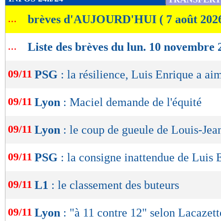
de
2
CORNERS JOU
...
brèves d'AUJOURD'HUI ( 7 août 202
lecture
8
FAUTES SUBI
OK
...
Liste des brèves du lun. 10 novembre 
09/11
PSG
: la résilience, Luis Enrique a ai
Lu fois
- Eric Bethsy - 09/
09/11
Lyon
: Maciel demande de l'équité
09/11
Lyon
: le coup de gueule de Louis-Jean
09/11
PSG
: la consigne inattendue de Luis 
09/11
L1
: le classement des buteurs
09/11
Lyon
: "à 11 contre 12" selon Lacazett