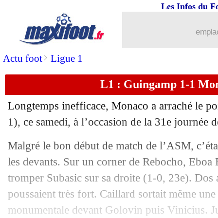
Les Infos du F
emplac
>
Actu foot
Ligue 1
L1 : Guingamp 1-1 Mona
Longtemps inefficace, Monaco a arraché le po
1), ce samedi, à l’occasion de la 31e journée 
Malgré le bon début de match de l’ASM, c’éta
les devants. Sur un corner de Rebocho, Eboa 
tromper Subasic sur sa droite (1-0, 23e). Do
poussaient très fort. Caillard sortait même un
...
brèves d'AUJOURD'HUI (10 août 202
monumentale devant Golovin puis Vinicius. Jus