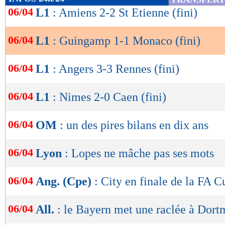
246
PASSES
de
(réussies %)
(59 %)
06/04
L1
: Amiens 2-2 St Etienne (fini)
lecture
11
TIRS
(cadrés)
(2)
14
FAUTES SUBIES
06/04
L1
: Guingamp 1-1 Monaco (fini)
OK
Suivez les matchs en DIRECT sur le Live-Sc
06/04
L1
: Angers 3-3 Rennes (fini)
tweets, ...)
06/04
L1
: Nimes 2-0 Caen (fini)
Lu 4.952 fois
- Youcef Touaitia 
06/04
OM
: un des pires bilans en dix ans
06/04
Lyon
: Lopes ne mâche pas ses mots
06/04
Ang. (Cpe)
: City en finale de la FA C
06/04
All.
: le Bayern met une raclée à Dort