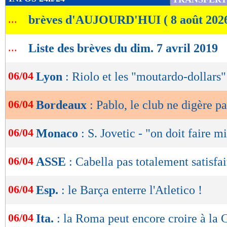
de
...
brèves d'AUJOURD'HUI ( 8 août 202
lecture
OK
...
Liste des brèves du dim. 7 avril 2019
06/04
Lyon
: Riolo et les "moutardo-dollars"
06/04
Bordeaux
: Pablo, le club ne digère pas
06/04
Monaco
: S. Jovetic - "on doit faire m
06/04
ASSE
: Cabella pas totalement satisfai
06/04
Esp.
: le Barça enterre l'Atletico !
06/04
Ita.
: la Roma peut encore croire à la 