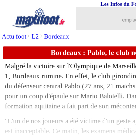
Les Infos du F
emplac
>
>
Actu foot
L2
Bordeaux
Bordeaux : Pablo, le club ne
Malgré la victoire sur l'Olympique de Marseill
1, Bordeaux rumine. En effet, le club girondin
du défenseur central
Pablo
(27 ans, 21 matchs 
pour un coup d'épaule sur Mario Balotelli. D
formation aquitaine a fait part de son méconte
"L'un de nos joueurs a été victime d'un geste a
est inacceptable. Ce matin, les examens médic