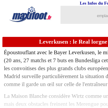
Les Infos du F
03/04
Ang.
: Arsenal reprend provisoirement 
emplac
03/04
Brest
: Mounié étudie une offre
03/04
Lille
: Létang évasif pour le futur de 
Leverkusen : le Real lorgne 
03/04
PSG
: Beraldo suspendu deux matchs
Époustouflant avec le Bayer Leverkusen, le mi
03/04
Man Utd
: Ten Hag redoute Chelsea
(20 ans, 27 matchs et 7 buts en Bundesliga cet
les convoitises des plus grands clubs européen
03/04
CdF
: Paris SG-Rennes, les compos
Madrid surveille particulièrement la situation 
comme il garde un œil sur celle de l'entraîne
03/04
Lille
: Létang évoque l'avenir de Fons
La Maison Blanche considère Wirtz comme un 
03/04
Lens
: Mike Mode, dix jours et puis s'e
mais deux obstacles freinent les Merengue pour