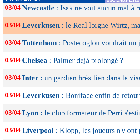
de
03/04
Newcastle
: Isak ne voit aucun mal à r
lecture
03/04
Leverkusen
: le Real lorgne Wirtz, mai
OK
03/04
Tottenham
: Postecoglou voudrait un 
03/04
Chelsea
: Palmer déjà prolongé ?
03/04
Inter
: un gardien brésilien dans le vis
03/04
Leverkusen
: Boniface enfin de retour
03/04
Lyon
: le club formateur de Perri s'est
03/04
Liverpool
: Klopp, les joueurs n'y ont 