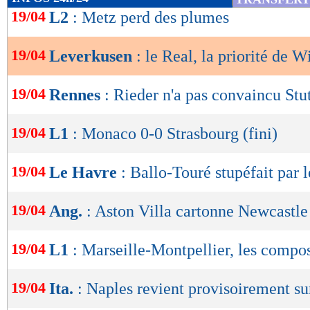
de
19/04
L2
: Metz perd des plumes
lecture
19/04
Leverkusen
: le Real, la priorité de W
OK
19/04
Rennes
: Rieder n'a pas convaincu Stu
19/04
L1
: Monaco 0-0 Strasbourg (fini)
19/04
Le Havre
: Ballo-Touré stupéfait par 
19/04
Ang.
: Aston Villa cartonne Newcastle
19/04
L1
: Marseille-Montpellier, les compo
19/04
Ita.
: Naples revient provisoirement sur