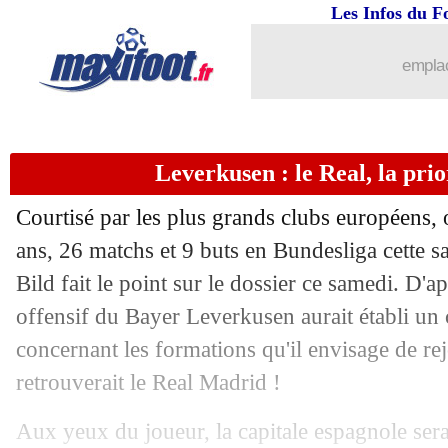
Les Infos du F
emplac
Leverkusen : le Real, la prio
...
brèves d'AUJOURD'HUI ( 7 août 202
Courtisé par les plus grands clubs européens,
...
Liste des brèves du dim. 20 avril 2025
ans, 26 matchs et 9 buts en Bundesliga cette s
Bild fait le point sur le dossier ce samedi. D'a
19/04
Real
: Sacchi critique Pérez et Mbapp
offensif du Bayer Leverkusen aurait établi un 
concernant les formations qu'il envisage de re
19/04
Barça
: Coutinho revient sur son pass
retrouverait le Real Madrid !
19/04
OM
: Højbjerg salue l'état d'esprit
Aux yeux du joueur, la capitale espagnole serai