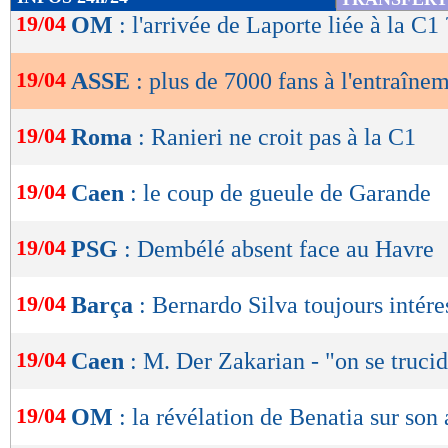
de
19/04
OM
: l'arrivée de Laporte liée à la C1 
lecture
19/04
ASSE
: plus de 7000 fans à l'entraînem
OK
19/04
Roma
: Ranieri ne croit pas à la C1
19/04
Caen
: le coup de gueule de Garande
19/04
PSG
: Dembélé absent face au Havre
19/04
Barça
: Bernardo Silva toujours intére
19/04
Caen
: M. Der Zakarian - "on se trucid
19/04
OM
: la révélation de Benatia sur son