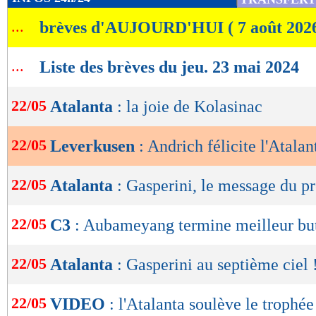
de
...
brèves d'AUJOURD'HUI ( 7 août 202
lecture
OK
...
Liste des brèves du jeu. 23 mai 2024
22/05
Atalanta
: la joie de Kolasinac
22/05
Leverkusen
: Andrich félicite l'Atalan
22/05
Atalanta
: Gasperini, le message du pr
22/05
C3
: Aubameyang termine meilleur but
22/05
Atalanta
: Gasperini au septième ciel 
22/05
VIDEO
: l'Atalanta soulève le trophée