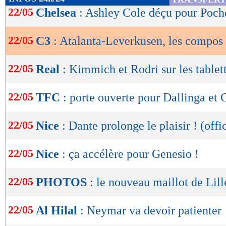
de
22/05
Chelsea
: Ashley Cole déçu pour Poch
lecture
22/05
C3
: Atalanta-Leverkusen, les compos
OK
22/05
Real
: Kimmich et Rodri sur les tablet
22/05
TFC
: porte ouverte pour Dallinga et 
22/05
Nice
: Dante prolonge le plaisir ! (offic
22/05
Nice
: ça accélère pour Genesio !
22/05
PHOTOS
: le nouveau maillot de Lill
22/05
Al Hilal
: Neymar va devoir patienter