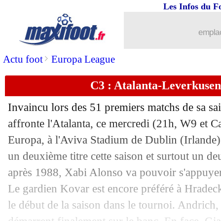
Les Infos du F
...
brèves d'AUJOURD'HUI ( 9 août 202
emplac
...
Liste des brèves du jeu. 23 mai 2024
>
Actu foot
Europa League
22/05
Atalanta
: la joie de Kolasinac
C3 : Atalanta-Leverkusen
22/05
Leverkusen
: Andrich félicite l'Atalan
Invaincu lors des 51 premiers matchs de sa sa
22/05
Atalanta
: Gasperini, le message du pr
affronte l'Atalanta, ce mercredi (21h, W9 et Ca
Europa, à l'Aviva Stadium de Dublin (Irlande)
22/05
C3
: Aubameyang termine meilleur but
un deuxième titre cette saison et surtout un d
après 1988, Xabi Alonso va pouvoir s'appuyer
22/05
Atalanta
: Gasperini au septième ciel 
Le gardien Kovar est encore préféré à Hradec
le début de la saison dans le tournoi. Andric
22/05
VIDEO
: l'Atalanta soulève le trophée