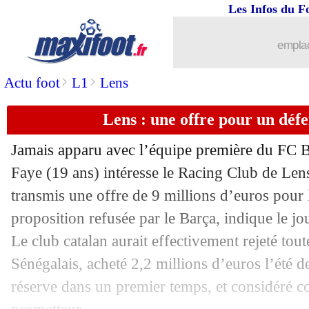
Les Infos du F
emplac
>
>
Actu foot
L1
Lens
Lens : une offre pour un déf
Jamais apparu avec l’équipe première du FC B
Faye (19 ans) intéresse le Racing Club de Len
transmis une offre de 9 millions d’euros pour 
proposition refusée par le Barça, indique le j
Le club catalan aurait effectivement rejeté tou
Sénégalais, acheté 2,2 millions d’euros l’été d
réserve dans un premier temps, et considéré 