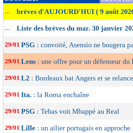
de
...
brèves d'AUJOURD'HUI ( 9 août 202
lecture
OK
...
Liste des brèves du mar. 30 janvier 20
29/01
PSG
: convoité, Asensio ne bougera p
29/01
Lens
: une offre pour un défenseur du
29/01
L2
: Bordeaux bat Angers et se relanc
29/01
Ita.
: la Roma enchaîne
29/01
PSG
: Tebas voit Mbappé au Real
29/01
Lille
: un ailier portugais en approche