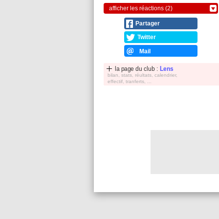
afficher les réactions (2)
Partager
Twitter
Mail
la page du club :
Lens
bilan, stats, réultats, calendrier,
effectif, tranferts, ...