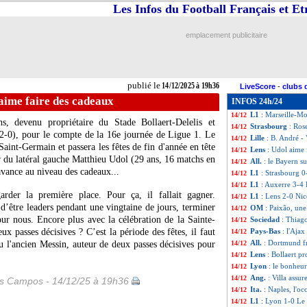
Les Infos du Football Français et E
Ita.
: la Juve se 
14/12
Lens
: le rappel 
14/12
Angers
: Séville 
14/12
emplacement publicitaire
Côte d'Ivoire
: c
14/12
OM
: Longoria et
14/12
VIDEO
: le com
14/12
Lille
: A. Mandi - 
14/12
publié le
14/12/2025 à 19h36
LiveScore
-
clubs 
Nantes
: Still co
14/12
aime faire des cadeaux
INFOS 24h/24
Ita.
: l'Inter pre
14/12
L1
: Marseille-M
14/12
 devenu propriétaire du Stade Bollaert-Delelis et
Strasbourg
: Ros
14/12
2-0), pour le compte de la 16e journée de Ligue 1. Le
Lille
: B. André -
14/12
 Saint-Germain et passera les fêtes de fin d'année en tête
Lens
: Udol aime 
14/12
r du latéral gauche Matthieu
Udol
(29 ans, 16 matchs en
All.
: le Bayern su
14/12
'avance au niveau des cadeaux...
L1
: Strasbourg 0
14/12
L1
: Auxerre 3-4 L
14/12
arder la première place. Pour ça, il fallait gagner.
L1
: Lens 2-0 Nice
14/12
t d’être leaders pendant une vingtaine de jours, terminer
OM
: Paixão, une
14/12
our nous. Encore plus avec la célébration de la Sainte-
Sociedad
: Thiag
14/12
x passes décisives ? C’est la période des fêtes, il faut
Pays-Bas
: l'Ajax
14/12
All.
: Dortmund f
u l'ancien Messin, auteur de deux passes décisives pour
14/12
Lens
: Bollaert pr
14/12
Lyon
: le bonheu
14/12
Ang.
: Villa assu
14/12
es Campos - 14/12/25 à 19h36
Ita.
: Naples, l'o
14/12
L1
: Lyon 1-0 Le 
14/12