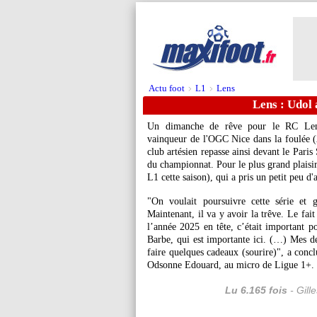
Actu foot
L1
Lens
>
>
Lens : Udol 
Un dimanche de rêve pour le RC Lens,
vainqueur de l'OGC Nice dans la foulée (
club artésien repasse ainsi devant le Paris
du championnat. Pour le plus grand plaisi
L1 cette saison), qui a pris un petit peu d
"On voulait poursuivre cette série et g
Maintenant, il va y avoir la trêve. Le fai
l’année 2025 en tête, c’était important p
Barbe, qui est importante ici. (…) Mes deu
faire quelques cadeaux (sourire)", a concl
Odsonne Edouard, au micro de Ligue 1+.
Lu 6.165 fois
- Gill