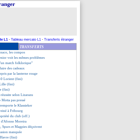
tranger
reprend à Bologne
de Thomasson
veut Abdelli
oup dur pour Haller ?
 les ambitions de titre
mentateur du Gym désabusé...
"un gros kiff"
de L1
-
Tableau mercato L1
-
Transferts étranger
nfirme son refus
TRANSFERTS
nd les commandes !
onaco, les compos
enior voit les mêmes problèmes
 "un match folklorique"
faire des cadeaux
rpris par la lanterne rouge
-0 Lorient (fini)
ille (fini)
 (fini)
 réussite selon Lizarazu
o Motta pas pressé
 remporte le Klassieker
reiné à Fribourg
opriété du club (off.)
r d'Afonso Moreira
re, Spurs et Magpies déçoivent
ccasion manquée
Havre (fini)