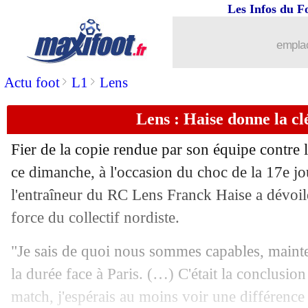
Les Infos du F
emplac
>
>
Actu foot
L1
Lens
Lens : Haise donne la cl
Fier de la copie rendue par son équipe contre 
ce dimanche, à l'occasion du choc de la 17e j
l'entraîneur du RC Lens Franck Haise a dévoilé 
force du collectif nordiste.
"Je sais de quoi nous sommes capables, maintena
la durée face à Paris. (…) C'était la conclusio
match, j'espérais au moins voir une différence 