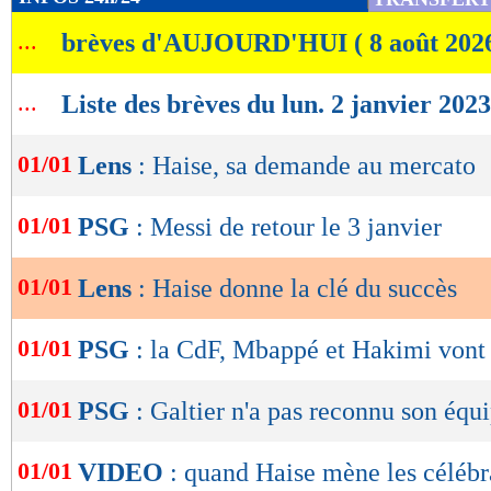
de
...
brèves d'AUJOURD'HUI ( 8 août 202
lecture
OK
...
Liste des brèves du lun. 2 janvier 2023
01/01
Lens
: Haise, sa demande au mercato
01/01
PSG
: Messi de retour le 3 janvier
01/01
Lens
: Haise donne la clé du succès
01/01
PSG
: la CdF, Mbappé et Hakimi vont 
01/01
PSG
: Galtier n'a pas reconnu son équ
01/01
VIDEO
: quand Haise mène les célébr