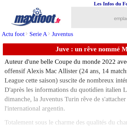
Les Infos du F
01/01
Al-Nassr
: Ronaldo défendu par sa mè
emplac
01/01
Lorient
: Le Bris ne s'enflamme pas
>
>
Actu foot
Serie A
Juventus
01/01
Lyon
: une statistique effrayante en L
Juve : un rêve nommé Ma
01/01
Real
: Modric n'a pas l'intention de bo
Auteur d'une belle Coupe du monde 2022 avec 
01/01
Real
: le racisme, Tebas répond à Vini
offensif Alexis Mac Allister (24 ans, 14 match
League cette saison) suscite de nombreux intér
01/01
Angers
: avantage Naples pour Ounah
D'après les informations du quotidien italien L
dimanche, la Juventus Turin rêve de s'attacher 
01/01
Lyon
: Lopes tire la sonnette d'alarme
l'international argentin.
01/01
Monaco
: Badiashile, Clement confirm
Totalement sous le charme des qualités du c