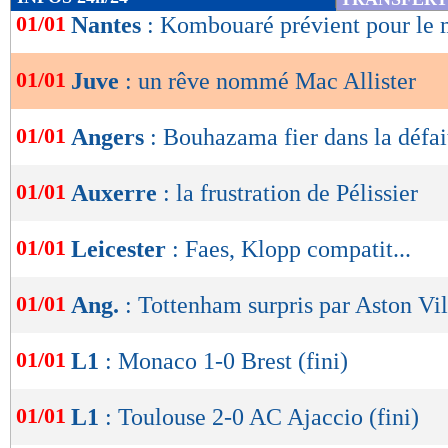
de
01/01
Nantes
: Kombouaré prévient pour le 
lecture
01/01
Juve
: un rêve nommé Mac Allister
OK
01/01
Angers
: Bouhazama fier dans la défai
01/01
Auxerre
: la frustration de Pélissier
01/01
Leicester
: Faes, Klopp compatit...
01/01
Ang.
: Tottenham surpris par Aston Vil
01/01
L1
: Monaco 1-0 Brest (fini)
01/01
L1
: Toulouse 2-0 AC Ajaccio (fini)