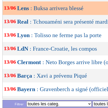
13/06
Lens
: Buksa arrivera blessé
OK
13/06
Real
: Tchouaméni sera présenté mard
13/06
Lyon
: Tolisso ne ferme pas la porte
13/06
LdN
: France-Croatie, les compos
13/06
Clermont
: Neto Borges arrive libre (o
13/06
Barça
: Xavi a prévenu Piqué
13/06
Bayern
: Gravenberch a signé (officiel
13/06
Juve
: Chiesa prépare son grand retour
Filtrer :