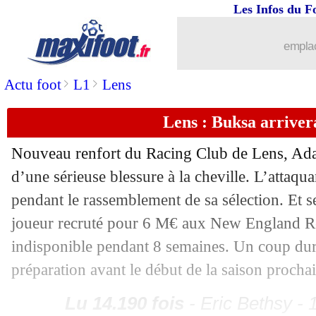
Les Infos du F
emplac
>
>
Actu foot
L1
Lens
Lens : Buksa arriver
...
brèves d'AUJOURD'HUI ( 9 août 202
Nouveau renfort du Racing Club de Lens, Ad
d’une sérieuse blessure à la cheville. L’attaqu
...
Liste des brèves du mar. 14 juin 2022
pendant le rassemblement de sa sélection. Et se
13/06
Croatie
: Dalic pas inquiet pour les B
joueur recruté pour 6 M€ aux New England Re
indisponible pendant 8 semaines. Un coup dur 
13/06
VIDEO
: le gardien australien fait le 
préparation avant le début de la saison procha
13/06
EdF
: le penalty ne passe pas sur Twitte
Lu 14.190 fois
- Eric Bethsy - 