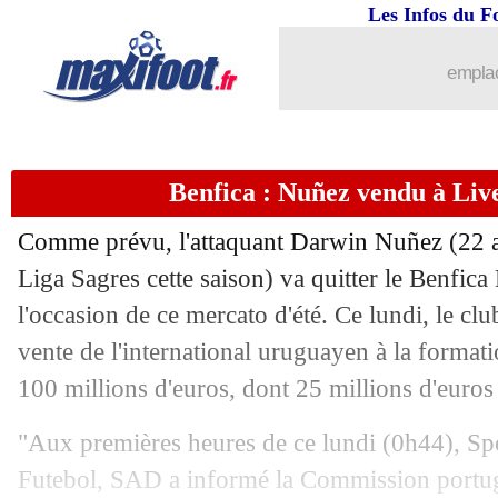
Les Infos du F
13/06
LAFC
: Chiellini, c'est fait (officiel)
emplac
13/06
PSG
: Tebas persiste et signe !
13/06
PHOTO
: les larmes de Marcelo
Benfica : Nuñez vendu à Liver
13/06
Chelsea
: Gilmour prolongé (officiel)
Comme prévu, l'attaquant Darwin Nuñez (22 a
Liga Sagres cette saison) va quitter le Benfic
13/06
IFAB
: les 5 changements définitifs (of
l'occasion de ce mercato d'été. Ce lundi, le cl
13/06
vente de l'international uruguayen à la formati
Liverpool
: Salah dément la rivalité 
100 millions d'euros, dont 25 millions d'euros 
13/06
PSG
: Lewandowski fidèle au Barça
"Aux premières heures de ce lundi (0h44), Spo
13/06
Man Utd
: Rashford a décidé de rester
Futebol, SAD a informé la Commission portug