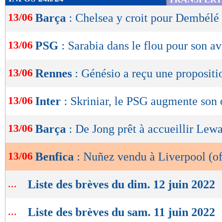
de
13/06
Barça
: Chelsea y croit pour Dembélé
lecture
OK
13/06
PSG
: Sarabia dans le flou pour son av
13/06
Rennes
: Génésio a reçu une propositi
13/06
Inter
: Skriniar, le PSG augmente son 
13/06
Barça
: De Jong prêt à accueillir Le
13/06
Benfica
: Nuñez vendu à Liverpool (of
...
Liste des brèves du dim. 12 juin 2022
...
Liste des brèves du sam. 11 juin 2022