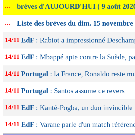
...
brèves d'AUJOURD'HUI ( 9 août 202
de
lecture
...
Liste des brèves du dim. 15 novembre
OK
14/11
EdF
: Rabiot a impressionné Descham
14/11
EdF
: Mbappé apte contre la Suède, pa
14/11
Portugal
: la France, Ronaldo reste m
14/11
Portugal
: Santos assume ce revers
14/11
EdF
: Kanté-Pogba, un duo invincible
14/11
EdF
: Varane parle d'un match référen